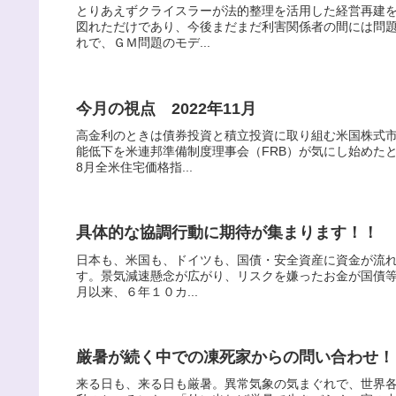
とりあえずクライスラーが法的整理を活用した経営再建
図れただけであり、今後まだまだ利害関係者の間には問
れで、ＧＭ問題のモデ...
今月の視点 2022年11月
高金利のときは債券投資と積立投資に取り組む米国株式
能低下を米連邦準備制度理事会（FRB）が気にし始めた
8月全米住宅価格指...
具体的な協調行動に期待が集まります！！
日本も、米国も、ドイツも、国債・安全資産に資金が流
す。景気減速懸念が広がり、リスクを嫌ったお金が国債等
月以来、６年１０カ...
厳暑が続く中での凍死家からの問い合わせ！
来る日も、来る日も厳暑。異常気象の気まぐれで、世界