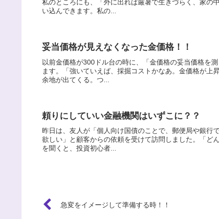
私のところにも、「外に出れば厳暑で生きづらく、家の
い込んできます。私の...
妥当価格が見えなくなった金価格！！
以前金価格が300ドル台の時に、「金価格の妥当価格を
ます。「強いていえば、採掘コストかなあ。金価格が上
余地が出てくる。つ...
頼りにしていい金融機関はいずこに？？
昨日は、友人が「個人向け国債のことで、郵便局や銀行
欲しい」と顧客からの依頼を受けて訪問しました。「ど
を聞くと、投資初心者...
急変をイメージして準備する時！！