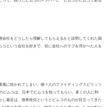
とって、残ったピムコのメンバーに「ピムコがピムコである
用会社をどうしたら理解してもらえるかと説明してくれた国
ムコという会社を好きで、目に会社へのラブを浮かべた人を
業風に吹かれてしまい、個々人のファイティングスピリッツ
前のピムコは、日本でピムコを知ってもらい、多くの人に利
かし最近は、債券投信というとピムコのものが目立ってきた