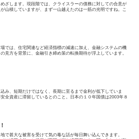
をめざします。現段階では、クライスラーの債務に対しての合意が
題が山積していますが、まず一山越えたのは一筋の光明ですね。こ
市場では、住宅関連など経済指標の減速に加え、金融システムの機
との見方を背景に、金融引き締め策の転換期待が浮上しています。
れ込み、短期だけではなく、長期に至るまで金利が低下していま
安全資産に滞留しているとのこと。日本の１０年国債は2003年８
！
各地で甚大な被害を受けて気の毒な話が毎日舞い込んできます。