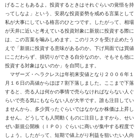
げることもあるよ。投資するときはそれぐらいの覚悟を持
ってしなよ」という、安易な投資姿勢を戒める言葉として
私が大事にしている格言のひとつです。したがって、相場
が天井に近いと考えている投資対象に新規に投資する際に
は、この言葉を噛みしめます。このリスクを受け止めたう
えで「新規に投資する意味があるのか。下げ局面では買値
にこだわらず、損切りができる自分なのか。そもそも他に
投資する対象はないのか」を自問します。
マザーズ・ヘラクレスは年初来安値となり２００６年１
月１６日の高値からほぼ７割下落しました。ここまで下落
すると、売る人は何かの事情で売らなければならない人ぐ
らいで売る気にもならない人が大半です。誰も注目してい
ませんから、多少買ったぐらいではなかなか株価は上昇し
ません。どうしても人間動くものに注目しますから、せい
ぜい新規公開株（ＩＰＯ）ぐらいに商いが集中する程度で
しょう。したがって、短期で値上がり利益を狙いたい人向