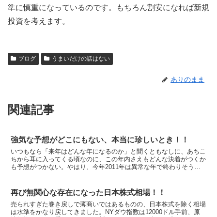
準に慎重になっているのです。もちろん割安になれば新規
投資を考えます。
ブログ
うまいだけの話はない
ありのまま
関連記事
強気な予想がどこにもない、本当に珍しいとき！！
いつもなら「来年はどんな年になるのか」と聞くともなしに、あちこ
ちから耳に入ってくる頃なのに、この年内さえもどんな決着がつくか
も予想がつかない。やはり、今年2011年は異常な年で終わりそうで
す。 誰もわからない。少なくともリスクをとることに誰...
再び無関心な存在になった日本株式相場！！
売られすぎた巻き戻しで薄商いではあるものの、日本株式を除く相場
は水準をかなり戻してきました。NYダウ指数は12000ドル手前、原