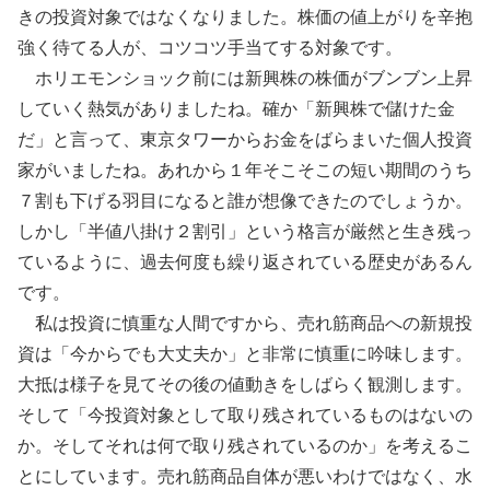
きの投資対象ではなくなりました。株価の値上がりを辛抱
強く待てる人が、コツコツ手当てする対象です。
ホリエモンショック前には新興株の株価がブンブン上昇
していく熱気がありましたね。確か「新興株で儲けた金
だ」と言って、東京タワーからお金をばらまいた個人投資
家がいましたね。あれから１年そこそこの短い期間のうち
７割も下げる羽目になると誰が想像できたのでしょうか。
しかし「半値八掛け２割引」という格言が厳然と生き残っ
ているように、過去何度も繰り返されている歴史があるん
です。
私は投資に慎重な人間ですから、売れ筋商品への新規投
資は「今からでも大丈夫か」と非常に慎重に吟味します。
大抵は様子を見てその後の値動きをしばらく観測します。
そして「今投資対象として取り残されているものはないの
か。そしてそれは何で取り残されているのか」を考えるこ
とにしています。売れ筋商品自体が悪いわけではなく、水