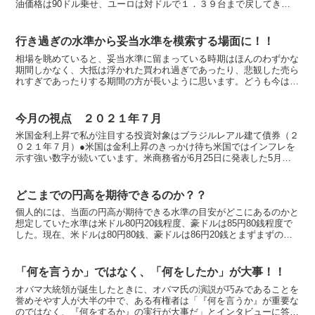
油価格は90ドル乗せ、ユーロは対ドルで１．３９台まで戻してきま
した。 日本株式相場の水準が戻らないのは、買いの参...
行き過ぎの水準から妥当水準を模索する場面に！！
相場を眺めていると、妥当水準に留まっている時期はほんのわずかな
期間しかなく、大抵は浮かれた買われ過ぎであったり、悲観した売ら
れすぎであったりする期間の方が長いように思います。どうも今は、
行き過ぎて買われすぎたものが妥当水準を模索する段階に入...
今月の視点 ２０２１年７月
米国金利上昇で私が注目する投資対象はブラジルレアル建て債券（２
０２１年７月）●米国は金利上昇のきっかけ待ち米国ではインフレを
示す強い数字が続いています。米商務省が6月25日に発表した5月の
個人消費支出（PCE）物価指数で、変動が激しい食品と...
どこまでの円高を期待できるのか？？
個人的には、当面の円高が期待できる水準の目安がどこにあるのかと
想定していた水準は米ドル80円20銭程度、豪ドルは85円80銭程度で
した。現在、米ドルは80円80銭、豪ドルは86円20銭とまずまずの水
準に入ってきました。あともう一息ですから、...
「何を言うか」ではなく、「何をしたか」が大事！！
オバマ大統領が誕生したときに、オバマ氏の演説が巧みであることを
誉めそやす人が大半の中で、ある有権者は「『何を言うか』が重要な
のではなく、『何をするか』の実行が大事だ」とインタビューに答え