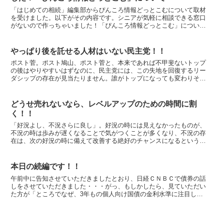
「はじめての相続」編集部からぴんころ情報どっとこむについて取材
を受けました。以下がその内容です。シニアが気軽に相談できる窓口
がないので作っちゃいました！「ぴんころ情報どっとこむ」について
今回は、前川FP事務所アドバンス代表、前川貢さんに、お...
やっぱり後を託せる人材はいない民主党！！
ポスト菅。ポスト鳩山、ポスト菅と、本来であれば不甲斐ないトップ
の後はやりやすいはずなのに、民主党には、この失地を回復するリー
ダシップの存在が見当たりません。誰がトップになっても変わりそう
な気がしません。 大政奉還みたいに、自分のところで何と...
どうせ売れないなら、レベルアップのための時間に割
く！！
「好況よし、不況さらに良し」。好況の時には見えなかったものが、
不況の時は歩みが遅くなることで気がつくことが多くなり、不況の存
在は、次の好況の時に備えて改善する絶好のチャンスになるという松
下幸之助氏の言葉です。不況の時だからこそ、できることが...
本日の続編です！！
午前中に告知させていただきましたとおり、日経ＣＮＢＣで債券の話
しをさせていただきました・・・がっ、もしかしたら、見ていただい
た方が「ところでなぜ、3年もの個人向け国債の金利水準に注目して
おくべきなのか」が今ひとつ、しっくりとしていないかもし...