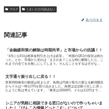
ブログ
うまいだけの話はない
ありのまま
関連記事
「金融緩和策の解除は時期尚早」と市場からの抗議！！
「4月にもEUは政策金利引き上げは必至」「米国のQE2の役目は終わ
った」とか、市場から見れば「まさかあ？こんな時に解除したら、こ
れまでの全てを台無しにしてしまう。そんなことをするはずがな
い・・・・ええっ〜・・・・まさか本気なのう？信じられな...
文字通り振り出しに戻る！！
世界同時株安の動揺は収まらず、為替は円借り取引の更なる解消懸念
からドルは一時117円を割り込みました。為替はほぼ振り出しに戻っ
たように私は考えています。「株安は16500円、ドルは112円まであ
りませんか」と聞かれました。私のベタ感で根拠は...
シニアが気軽に相談できる窓口がないので作っちゃいま
した！「ぴんころ情報どっとこむ」について