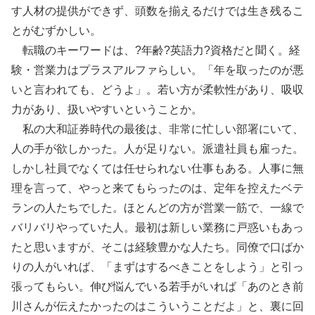
す人材の提供ができず、頭数を揃えるだけでは生き残るこ
とがむずかしい。
転職のキーワードは、?年齢?英語力?資格だと聞く。経
験・営業力はプラスアルファらしい。「年を取ったのが悪
いと言われても、どうよ」。若い方が柔軟性があり、吸収
力があり、扱いやすいということか。
私の大和証券時代の最後は、非常に忙しい部署にいて、
人の手が欲しかった。人が足りない。派遣社員も雇った。
しかし社員でなくては任せられない仕事もある。人事に無
理を言って、やっと来てもらったのは、定年を控えたベテ
ランの人たちでした。ほとんどの方が営業一筋で、一線で
バリバリやっていた人。最初は新しい業務に戸惑いもあっ
たと思いますが、そこは経験豊かな人たち。同僚で口ばか
りの人がいれば、「まずはするべきことをしよう」と引っ
張ってもらい。伸び悩んでいる若手がいれば「あのとき前
川さんが伝えたかったのはこういうことだよ」と、裏に回