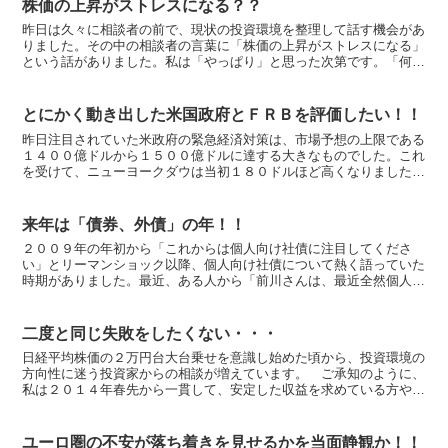
株価の上昇がストレスになる？？
昨日は久々に相談者の前で、現状の投資環境を整理して話す機会があ
りました。その中の相談者の言葉に「株価の上昇がストレスになる」
という話がありました。私は「やっぱり」と思った次第です。「何で
あんな安いところがあったのに買っておかなかったのだろう...
とにかく動き出した米国政府とＦＲＢを評価したい！！
昨日注目されていた米政府の緊急経済対策は、市場予想の上限である
１４００億ドルから１５００億ドルに達する大きなものでした。これ
を受けて、ニューヨークダウは当初１８０ドルほど高くなりました
が、減税が主体で財政出動が伴わないという内容に失望感が出...
来年は「債券、外債」の年！！
２００９年の年初から「これからは個人向け社債に注目してくださ
い」とリーマンショック以降、個人向け社債について熱く語っていた
時期がありました。最近、ある人から「前川さんは、最近全然個人向
け社債についてコメントしていませんが、関心が無くなってし...
二度と同じ失敗をしたくない・・・
日経平均株価の２万円台大台乗せを意識し始めた頃から、投資環境の
方向性に迷う投資家からの相談が増えています。 ご承知のように、
私は２０１４年春先から一貫して、安定した収益を求めている方や大
きく損をしたくない方に相場の下振れを想定してリスク資産...
ユーロ圏の不安が落ち着きを見せるかを当面静観か！！