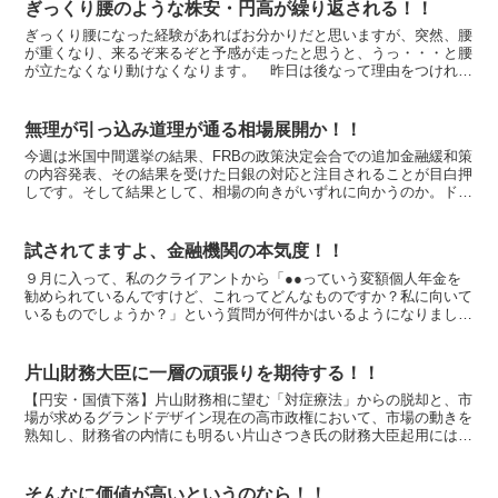
ぎっくり腰のような株安・円高が繰り返される！！
ぎっくり腰になった経験があればお分かりだと思いますが、突然、腰
が重くなり、来るぞ来るぞと予感が走ったと思うと、うっ・・・と腰
が立たなくなり動けなくなります。 昨日は後なって理由をつけれ
ば、株価が下がり円高になった理由を挙げられますが、今後は...
無理が引っ込み道理が通る相場展開か！！
今週は米国中間選挙の結果、FRBの政策決定会合での追加金融緩和策
の内容発表、その結果を受けた日銀の対応と注目されることが目白押
しです。そして結果として、相場の向きがいずれに向かうのか。ドル
安なのか、ドル高なのか。株高なのか、株安なのか。他国...
試されてますよ、金融機関の本気度！！
９月に入って、私のクライアントから「●●っていう変額個人年金を
勧められているんですけど、これってどんなものですか？私に向いて
いるものでしょうか？」という質問が何件かはいるようになりまし
た。私のクライアントの多くは「投資するときはFPに相談し...
片山財務大臣に一層の頑張りを期待する！！
【円安・国債下落】片山財務相に望む「対症療法」からの脱却と、市
場が求めるグランドデザイン現在の高市政権において、市場の動きを
熟知し、財務省の内情にも明るい片山さつき氏の財務大臣起用には、
多くの投資家や市場関係者が大きな期待を寄せていました。...
そんなに価値が高いというのなら！！