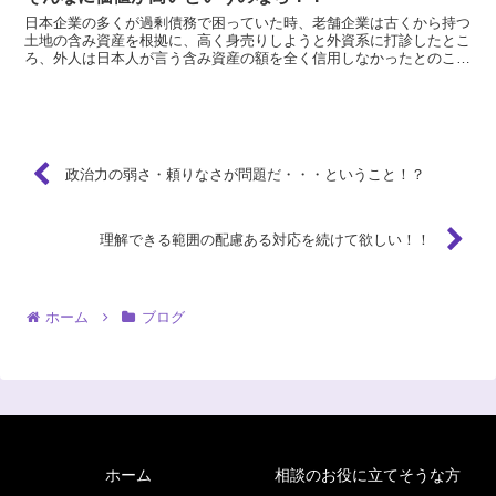
日本企業の多くが過剰債務で困っていた時、老舗企業は古くから持つ
土地の含み資産を根拠に、高く身売りしようと外資系に打診したとこ
ろ、外人は日本人が言う含み資産の額を全く信用しなかったとのこと
です。 「そんなに価値があるものなら、売って現金化して...
政治力の弱さ・頼りなさが問題だ・・・ということ！？
理解できる範囲の配慮ある対応を続けて欲しい！！
ホーム
ブログ
ホーム
相談のお役に立てそうな方