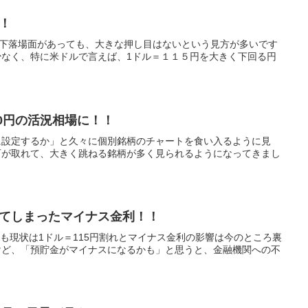
！
0円、下落場面があっても、大きな押し目はないという見方が多いです
なく、特に米ドルで言えば、1ドル＝１１５円を大きく下回る円
60円の活況相場に！！
に設定するか」と久々に個別銘柄のチャートを食い入るように見
石が取れて、大きく跳ねる銘柄が多く見られるようになってきまし
てしまったマイナス金利！！
待も現状は1ドル＝115円割れとマイナス金利の影響は今のところ裏
けど、「預貯金がマイナスになるかも」と思うと、金融機関への不