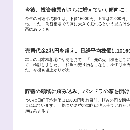
今後、投資難民がさらに増えていく傾向に！
今年の日経平均株価は、下値16000円、上値は2100
ね。また、為替相場で円高に大きく振れるという見方は少
高はあっても...
売買代金2兆円を超え。日経平均株価は101
本日の日本株相場の活況を見て、「目先の売目標をどこ
て、検討しました。 相当の売り物をこなし、株価は重
た。今後も値上がりが大...
貯蓄の領域に踏み込み、パンドラの箱を開け
ついに日経平均株価は16000円割れ目前。頼みの円安期
目に出ています。 株価や為替の動向は他人事でいれた
満は高まるば...