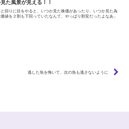
か見た風景が見える！！
ふと回りに目をやると、いつか見た株価があったり、いつか見た為
散価値を２割も下回っていたなんて、やっぱり割安だったよなあ」
逃した魚を悔いて、次の魚も逃さないように