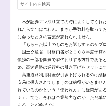
私が証券マン成り立ての時によくしてくれた
れたら文句は言わん。まさか手数料を取って
に会ったときの言葉が忘れられません。
「もらった以上のものをお返しするのがプロ
国土交通省、財務両省が２００８年度予算か
債務の一部を国費で肩代わりする方針である
め、高速道路の通行料の引き下げをセットに
高速道路利用料金が引き下げられるのは結構
安易に投入されてしまうのは納得がいきませ
れているのかという「使われ方」に疑問があ
ょ」。でも、それは企業努力なのか、ただ単
することが前提です。