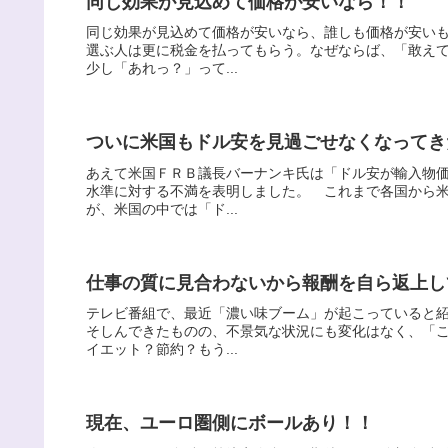
同じ効果が見込めて価格が安いなら！！
同じ効果が見込めて価格が安いなら、誰しも価格が安い
選ぶ人は更に税金を払ってもらう。なぜならば、「敢え
少し「あれっ？」って...
ついに米国もドル安を見過ごせなくなってき
あえて米国ＦＲＢ議長バーナンキ氏は「ドル安が輸入物
水準に対する不満を表明しました。 これまで各国から
が、米国の中では「ド...
仕事の質に見合わないから報酬を自ら返上し
テレビ番組で、最近「濃い味ブーム」が起こっていると
そしんできたものの、不景気な状況にも変化はなく、「
イエット？節約？もう...
現在、ユーロ圏側にボールあり！！