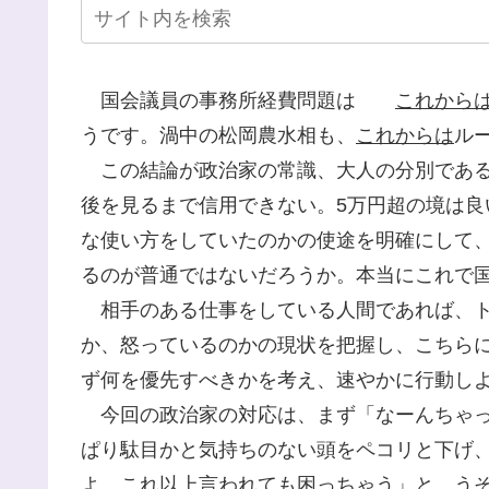
国会議員の事務所経費問題は
これから
うです。渦中の松岡農水相も、
これからは
ル
この結論が政治家の常識、大人の分別である
後を見るまで信用できない。5万円超の境は
な使い方をしていたのかの使途を明確にして
るのが普通ではないだろうか。本当にこれで
相手のある仕事をしている人間であれば、ト
か、怒っているのかの現状を把握し、こちら
ず何を優先すべきかを考え、速やかに行動し
今回の政治家の対応は、まず「なーんちゃっ
ぱり駄目かと気持ちのない頭をペコリと下げ
よ。これ以上言われても困っちゃう」と、う