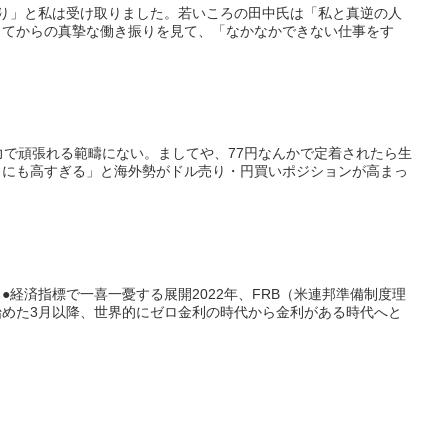
り」と私は受け取りました。若いころの田中氏は「私と真逆の人
ってからの真摯な働き振りを見て、「なかなかできない仕事をす
力で頑張れる範疇にない。ましてや、77円なんかで定着されたら生
りにも高すぎる」と海外勢がドル売り・円買いポジションが高まっ
経済指標で一喜一憂する展開2022年、FRB（米連邦準備制度理
めた3月以降、世界的にゼロ金利の時代から金利がある時代へと