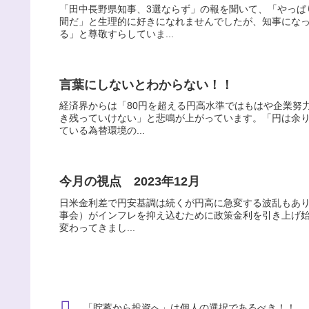
「田中長野県知事、3選ならず」の報を聞いて、「やっぱ
間だ」と生理的に好きになれませんでしたが、知事にな
る」と尊敬すらしていま...
言葉にしないとわからない！！
経済界からは「80円を超える円高水準ではもはや企業努
き残っていけない」と悲鳴が上がっています。「円は余
ている為替環境の...
今月の視点 2023年12月
日米金利差で円安基調は続くが円高に急変する波乱もあり●
事会）がインフレを抑え込むために政策金利を引き上げ始
変わってきまし...
「貯蓄から投資へ」は個人の選択であるべき！！