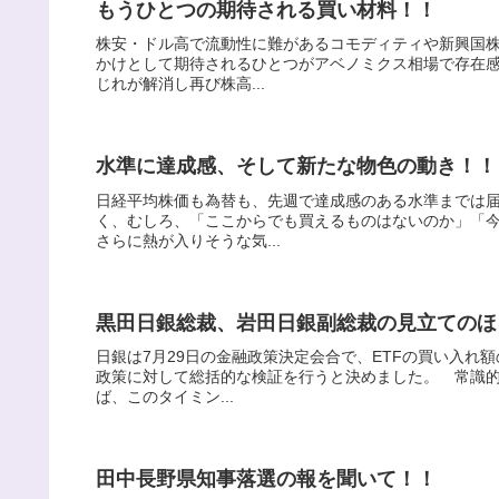
もうひとつの期待される買い材料！！
株安・ドル高で流動性に難があるコモディティや新興国
かけとして期待されるひとつがアベノミクス相場で存在
じれが解消し再び株高...
水準に達成感、そして新たな物色の動き！！
日経平均株価も為替も、先週で達成感のある水準までは
く、むしろ、「ここからでも買えるものはないのか」「
さらに熱が入りそうな気...
黒田日銀総裁、岩田日銀副総裁の見立てのほ
日銀は7月29日の金融政策決定会合で、ETFの買い入れ
政策に対して総括的な検証を行うと決めました。 常識
ば、このタイミン...
田中長野県知事落選の報を聞いて！！