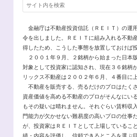
金融庁は不動産投資信託（ＲＥＩＴ）の運用
令を出しました。ＲＥＩＴに組み入れる不動
得したため、こうした事態を放置しておけば
２００１年９月、２銘柄から始まった日本版
対象として投資家に認知され、現在３６銘柄
リックス不動産は２００２年６月、４番目に
不動産を販売する、売るだけのプロはたくさ
資産価値を高める不動産のプロがそんなにい
もその疑いは晴れません。それぐらい賃料収
門能力が欠かせない難易度の高いプロの仕事
が、投資家はＲＥＩＴとして上場しているこ
績・内容を評価し、信頼できるところを選ぶ