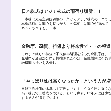
日本株式はアジア株式の雨宿り場所！！
日本株は先進主要国銘柄の一角からアジア株式の一つで
本株銘柄には関心を持つが大半の銘柄には関心が薄れて
ネシアもタイも、日本...
金融庁、融資、担保より将来性で・・の報道
これまで厳しい検査で不良債券処理を迫った金融庁は、
金融庁が金融処分庁と揶揄されたのは、金融機関に不良
融機関の行いを処分し...
「やっぱり株は高くなったか」という人が増
日経平均株価の水準も１万円よりも１１０００円に近く
高・株安で二番底をつける」という声も、昨年末には少
する見方が増えています...