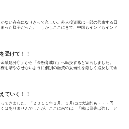
しかない存在になりきって久しい。外人投資家は一部の代表する日
しまった様子だった。 しかしここにきて、中国もインドもインド
を受けて！！
「金融処分庁」から「金融育成庁」へ転換すると宣言しました。
債権を増やさせないように個別の融資の妥当性を厳しく追及して金
えていく！！
なってきました。「２０１１年２月、３月には大波乱も・・・円
なくはありませんでしたが、ここに来ては、「株は目先は強し」と