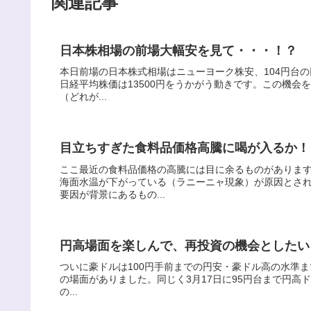
関連記事
日本株相場の前場大幅安を見て・・・！？
本日前場の日本株式相場はニューヨーク株安、104円台の
日経平均株価は13500円をうかがう動きです。この機会
（どれが...
目立ちすぎた食料品価格高騰に喝が入るか！
ここ最近の食料品価格の高騰には目に余るものがありま
海面水温が下がっている（ラニーニャ現象）が原因とさ
要因が背景にあるもの...
円高場面を楽しんで、再投資の機会としたい
ついに豪ドルは100円手前までの円安・豪ドル高の水準ま
の場面がありました。同じく3月17日に95円台まで円高ド
の...