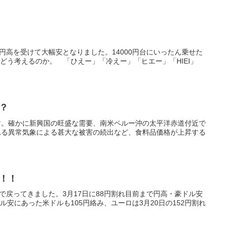
円高を受けて大幅安となりました。14000円台にいったん乗せた
をどう考えるのか。 「ひえー」「冷えー」「ヒエー」「HIEI」
？
す。確かに新興国の旺盛な需要、南米ペルー沖の太平洋赤道付近で
れる異常気象による甚大な被害の続出など、食料品価格が上昇する
！！
で戻ってきました。3月17日に88円割れ目前まで円高・豪ドル安
ル安にあった米ドルも105円絡み、ユーロは3月20日の152円割れ