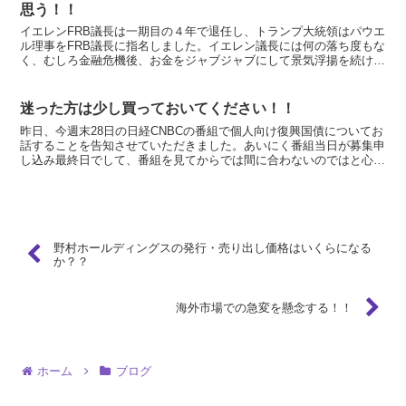
思う！！
イエレンFRB議長は一期目の４年で退任し、トランプ大統領はパウエ
ル理事をFRB議長に指名しました。イエレン議長には何の落ち度もな
く、むしろ金融危機後、お金をジャブジャブにして景気浮揚を続ける
しかなかった米国を、景気動向を見て金利を上げたリ下...
迷った方は少し買っておいてください！！
昨日、今週末28日の日経CNBCの番組で個人向け復興国債についてお
話することを告知させていただきました。あいにく番組当日が募集申
し込み最終日でして、番組を見てからでは間に合わないのではと心配
されてご連絡をいただいた方が何人かいらっしゃいまし...
野村ホールディングスの発行・売り出し価格はいくらになる
か？？
海外市場での急変を懸念する！！
ホーム
ブログ