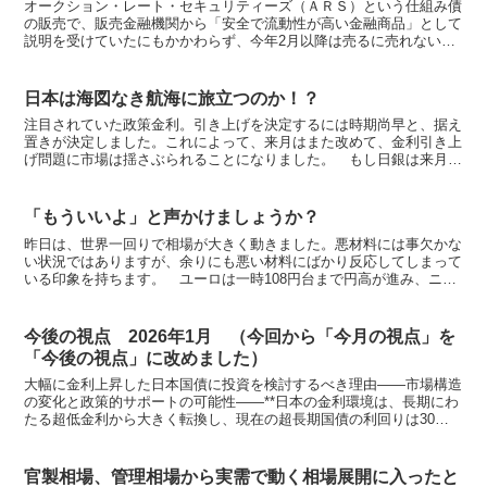
オークション・レート・セキュリティーズ（ＡＲＳ）という仕組み債
の販売で、販売金融機関から「安全で流動性が高い金融商品」として
説明を受けていたにもかかわらず、今年2月以降は売るに売れない状
況が続き、多くの投資家が元本割れを想定していなかったＡ...
日本は海図なき航海に旅立つのか！？
注目されていた政策金利。引き上げを決定するには時期尚早と、据え
置きが決定しました。これによって、来月はまた改めて、金利引き上
げ問題に市場は揺さぶられることになりました。 もし日銀は来月も
引き上げる方針で動くというのであれば、今月スパッと上げ...
「もういいよ」と声かけましょうか？
昨日は、世界一回りで相場が大きく動きました。悪材料には事欠かな
い状況ではありますが、余りにも悪い材料にばかり反応してしまって
いる印象を持ちます。 ユーロは一時108円台まで円高が進み、ニュ
ーヨークダウは瞬間的に9774ドルまで290ドル下げ...
今後の視点 2026年1月 （今回から「今月の視点」を
「今後の視点」に改めました）
大幅に金利上昇した日本国債に投資を検討するべき理由――市場構造
の変化と政策的サポートの可能性――**日本の金利環境は、長期にわ
たる超低金利から大きく転換し、現在の超長期国債の利回りは30年
債で3％台後半、40年債では4％台に乗せる局面が見ら...
官製相場、管理相場から実需で動く相場展開に入ったと