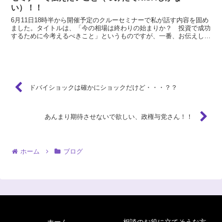
い）！！
6月11日18時半から開催予定のクルーセミナーで私が話す内容を固め
ました。タイトルは、「今の相場は終わりの始まりか？ 投資で成功
するために今考えるべきこと」というものですが、一番、お伝えした
いところは、現在は投資家の数がどんどん目減りしてい...
ドバイショックは確かにショックだけど・・・？？
あんまり期待させないで欲しい、政権与党さん！！
ホーム
ブログ