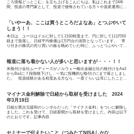
ころ情報どっとこむ」を立ち上げるこんにちは。私はこれまで24年
間、投資の専門家として、投資で後悔されている方々や資産運用に悩
む多くの方々の相談に乗ってきました。長年お付き合いを続...
「いやーあ、ここは買うところだよなあ」とつぶやいて
しまう！！
本日は、ユーロはドルに対して1.2150程度まで、円に対して111円50
銭まで急落し、日経平均株価は1万円台の攻防となっています。 寄
り付きの株式の売り買いの板を眺めていた時に、ふっとつぶやいてし
まったのがタイトルの言葉です。思わず、にやり...
報道に落ち着かない人が多いと思いますが・・・！！
米格付け会社ムーディーズがノルウェー輸出金融公社の格付けをAa3
からBa1に７段階格下げし、一気に投機的な格付けにまで落としまし
た。 投資経験がある程度ある方なら、一度ぐらいは耳にしたことが
ある発行体だと思います。特に、日経平均株価連動型債...
マイナス金利解除で日経から取材を受けました 2024
年3月19日
日銀が異次元緩和のシンボルだった「マイナス金利」をついに解除し
ました。これを受けて、日経新聞から取材を受けました。内容は以下
のとおりです。記事内容
セミナーで伝えたいこと（つみたてNISAしかな