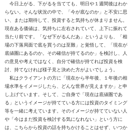
今日上がる、下がるを当てても、明日や１週間後はわか
らない。そんな状況の中で、「今が底なのか」と不安に思
い、または期待して、投資すると気持ちが休まりません。
現在ある価値は、気持ちに左右されていて、上下に振れて
当たり前です。「なぜ下がるんだあ」というよりも、「相
場の下落局面で底を買うのは至難」と覚悟して、「現在が
底値圏にあるのか。その確信が持てるのか」を検討し、人
の意見や考えではなく、自分で確信が持てれば投資を検
討、持てなければ様子見と決めた方がよいでしょう。
私はクライアントの方に「現在から半年後、１年後の相
場水準をイメージしたら、どんな世界が見えますか」と申
し上げています。そして、ご自身で「現在は底値圏であ
る」というイメージが持てている方には投資のタイミング
等を一緒に考えています。そのイメージが持てていない人
や「今はまだ投資を検討する気になれない」という方に
は、こちらから投資の話を持ちかけることはせず、いつか