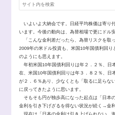
いよいよ大納会です。日経平均株価は寄り付き
います。今後の動向は、為替相場で更にドル
「こんな金利差だったら、為替リスクを取っ
2009年の米ドル投資も、米国10年国債利回
のようにも思えます。
年初米国10年国債利回りは年２．２％、日本
在、米国10年国債利回りは年３．８２％、日
が２．６％あり、少なくとも「取るに足らな
に戻ってきたように思います。
そもそも円が独歩高になった起点は「日本の
金利を引き下げざるを得ない状況が続く→金
現在は「日本の金利は引き上げられない。海