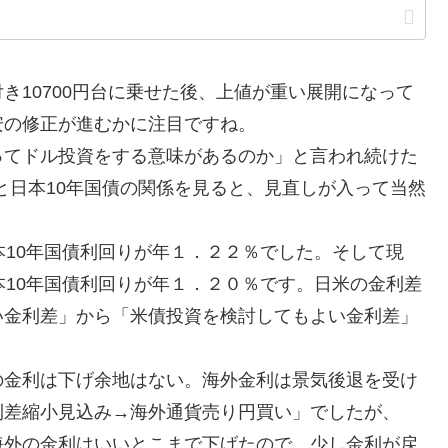
10700円台に乗せた後、上値が重い展開になって
安の修正が進むかに注目ですね。
てドル投資をする意味があるのか」と言われ続けた
りと日本10年国債の関係を見ると、見直しが入って当然
10年国債利回りが年１．２２％でした。そして現
本10年国債利回りが年１．２０％です。日米の金利差
い金利差」から「米債投資を検討してもよい金利差」
金利は下げ余地はない。海外金利は景気後退を受け
利差縮小見込み→海外通貨売り円買い」でしたが、
外の金利はいいとこまで下げたので、少し金利が戻