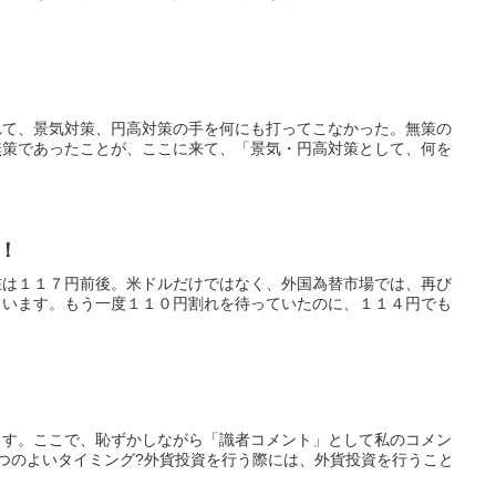
れて、景気対策、円高対策の手を何にも打ってこなかった。無策の
無策であったことが、ここに来て、「景気・円高対策として、何を
！
在は１１７円前後。米ドルだけではなく、外国為替市場では、再び
ています。もう一度１１０円割れを待っていたのに、１１４円でも
ます。ここで、恥ずかしながら「識者コメント」として私のコメン
つのよいタイミング?外貨投資を行う際には、外貨投資を行うこと