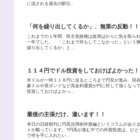
に流される過去の駅伝...
「何を繰り出してくるか」、無策の反動！！
これまでの１年間、民主党政権は政局ばかりに気を取ら
一年でした。 「これまで何もしてこなかった」という
繰り出してくるか」と...
１１４円でドル投資をしておけばよかった！
米ドルが一時１１８円に迫るところまで円安が進み、現
豪ドルや英ポンドなど高金利通貨が円に対して強くなっ
投資しておけばよかっ...
最後の主張だけ、違います！！
本日の日経朝刊に円高活用術外貨編というコラムがあり
トが載っています。?円高が進む中での外貨投資は、ひと
で何を手に入れたい...