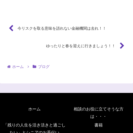
す。こうなると景気の停滞を回避するため、中央銀行がこれ...
今リスクを取る意味を語れない金融機関は去れ！！
ゆったりと春を迎えに行きましょう！！
ホーム
ブログ
ホーム
相談のお役に立てそうな方
は・・・
「残りの人生を活き活きと過ごし
書籍
たい」とシニアのお手伝い