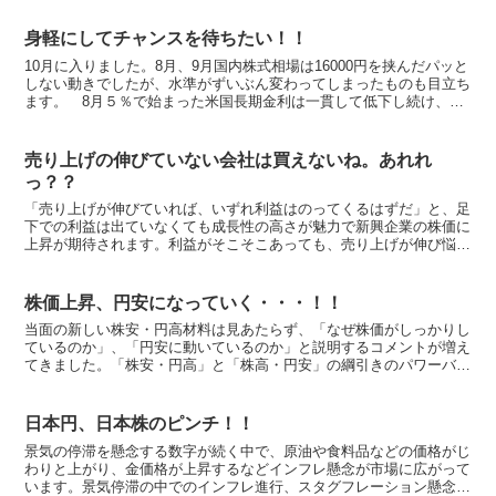
身軽にしてチャンスを待ちたい！！
10月に入りました。8月、9月国内株式相場は16000円を挟んだパッと
しない動きでしたが、水準がずいぶん変わってしまったものも目立ち
ます。 8月５％で始まった米国長期金利は一貫して低下し続け、
４．５％前半まで下げました。ニューヨークダウ株価...
売り上げの伸びていない会社は買えないね。あれれ
っ？？
「売り上げが伸びていれば、いずれ利益はのってくるはずだ」と、足
下での利益は出ていなくても成長性の高さが魅力で新興企業の株価に
上昇が期待されます。利益がそこそこあっても、売り上げが伸び悩ん
でいる企業は、「良い会社なのに株価が常に割安だ」と万年...
株価上昇、円安になっていく・・・！！
当面の新しい株安・円高材料は見あたらず、「なぜ株価がしっかりし
ているのか」、「円安に動いているのか」と説明するコメントが増え
てきました。「株安・円高」と「株高・円安」の綱引きのパワーバラ
ンスは崩れ始めていて、「株高・円安」に分がありそうです...
日本円、日本株のピンチ！！
景気の停滞を懸念する数字が続く中で、原油や食料品などの価格がじ
わりと上がり、金価格が上昇するなどインフレ懸念が市場に広がって
います。景気停滞の中でのインフレ進行、スタグフレーション懸念で