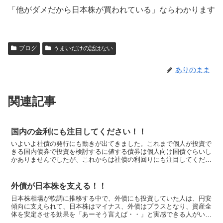
「他がダメだから日本株が買われている」ならわかります
ブログ
うまいだけの話はない
ありのまま
関連記事
国内の金利にも注目してください！！
いよいよ社債の発行にも動きが出てきました。これまで個人が投資で
きる国内債券で投資を検討するに値する債券は個人向け国債ぐらいし
かありませんでしたが、これからは社債の利回りにも注目してくださ
い。 リーマンショック以来、社債・サムライ債の発行が止...
外債が日本株を支える！！
日本株相場が軟調に推移する中で、外債にも投資していた人は、円安
傾向に支えられて、日本株はマイナス、外債はプラスとなり、資産全
体を安定させる効果を「あーそう言えば・・」と実感できる人がいら
っしゃると思います。 株式投資はやっていなくて外債投資...