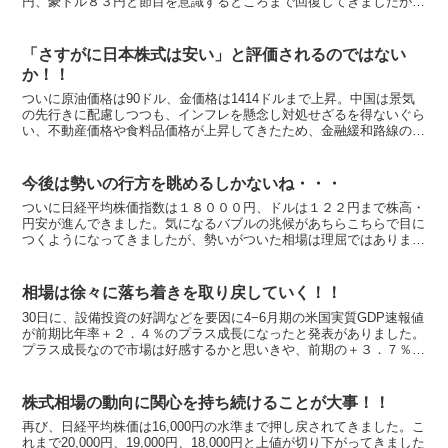
円、豪ドル８３円と節目を意識するところまで回復してきましたが、
今週はそこをさらに株高・円安へと進行していくかが注目です...
「さすがに日本株式は安い」と評価されるのではない
か！！
ついに原油価格は90ドル、金価格は1414ドルまで上昇。中国は景気
の先行きに配慮しつつも、インフレを懸念し対処せざるを得ないぐら
い、不動産価格や食料品価格が上昇してきたため、金融緩和路線の転
換が迫られています。中国の投資マネーは国内不動産よ...
今後は勢いの行方を眺めるしかないね・・・
ついに日経平均株価指数は１８０００円、ドルは１２２円まで株高・
円安が進んできました。気になるバブルの兆候があちらこちらで目に
つくようになってきましたが、勢いがついた相場は理屈ではありませ
ん。勢いの行方を眺めるしかありません。 こういう時の投...
相場は徐々に落ち着きを取り戻していく！！
30日に、設備投資の好調などを要因に4−6月期の米国実質GDP速報値
が前期比年率＋２．４％のプラス成長になったと発表がありました。
プラス成長なので市場は好感するかと思いきや、前期の＋３．７％に
比べて鈍化したこと、米GDPの約7割を占める個人...
株式相場の動向に関心を持ち続けることが大事！！
再び、日経平均株価は16,000円の水準まで押し戻されてきました。こ
れまで20,000円、19,000円、18,000円と上値が切り下がってきました