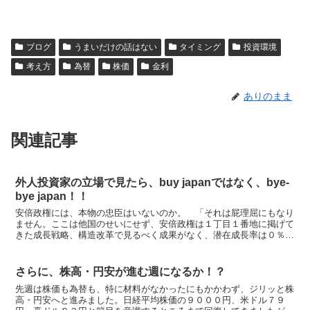
ブログ
うまいだけの話はない
タイミング
投資環境
考え方
為替
株価
金利
ありのまま
関連記事
外人投資家の立場で見たら、buy japanではなく、bye-
bye japan！！
安倍政権には、本物の忠臣はいないのか。 「それは屁理屈にもなり
ません。ここは他国のせいにせず、安倍政権は１丁目１番地に掲げて
きた成長戦略、構造改革で見るべく成果がなく、潜在成長率は０％の
まま、誠に不甲斐ない思いですと、国民に謝らないと不満は...
さらに、株高・円安が進む週になるか！？
先週は株価も為替も、特に材料がなかったにもかかわず、ジリッと株
高・円安へと進みました。日経平均株価の９０００円、米ドル７９