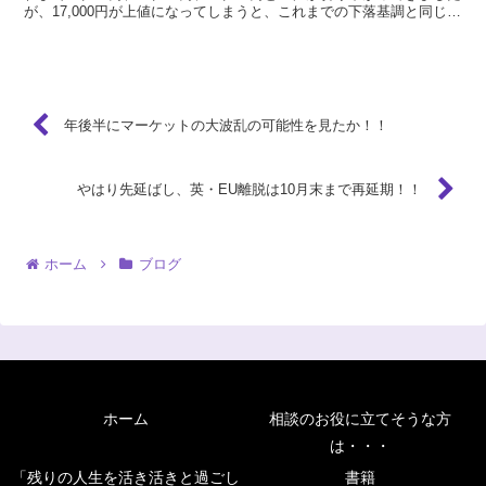
が、17,000円が上値になってしまうと、これまでの下落基調と同じ心
理状況ではいられなくなる...
年後半にマーケットの大波乱の可能性を見たか！！
やはり先延ばし、英・EU離脱は10月末まで再延期！！
ホーム
ブログ
ホーム
相談のお役に立てそうな方
は・・・
「残りの人生を活き活きと過ごし
書籍