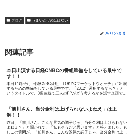
ブログ
うまいだけの話はない
ありのまま
関連記事
本日出演する日経CNBCの番組準備をしている最中で
す！！
本日14時5分、日経CNBC番組「TOKYOマーケットウオッチ」に出演
するための準備をしている最中です。「2012年運用するなら？」と
いうタイトルで、3週連続で三人のFPがどう考えるかを話す企画で、
トップバッターです。 新年早々、バタバタの...
「前川さん、当分金利は上げられないよねえ」は正
解！！
昨日、「前川さん、こんな景気の調子じゃ、当分金利は上げられない
よねえ？」と聞かれて、「私もそうだと思います」と答えました。も
しこの質問が、「前川さん、こんな景気の調子じゃ、当分金利は上が