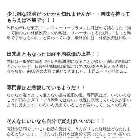
らないよねえ？」と聞かれたなら、「それはどうでしょう？...
少し雑な説明だったかも知れませんが・・興味を持って
もらえば本望です！！
昨日のテレビ東京「エルフォーユープラス」に呼ばれて話をした「知
って損のない外債投資」の内容は、リハーサルするたびに「もっと簡
単で丁寧なものに」と変わっていき、最終的には・外債投資は円以外
の確かな外貨資産を持つきっかけ・「安く買って高く売る」...
出来高ともなった日経平均株価の上昇！！
本日は一般的に動きづらい相場展開になることが多い月曜日の相場に
もかかわらず、日経平均株価は前場だけで7000億円を超える売買代
金を集め、9400円の大台に乗せてきました。上昇ムードが弱きムー
ドを圧倒しています。 日経新聞の朝刊には「南欧企業...
専門家ほど悲観しているようだ！！
なかなか遅々として進まない震災復旧の道。専門家ほど、いろいろな
ことが頭をよぎり「そう簡単ではない」状況に悲嘆している人が多い
ように見えます。いろいろ見えていることが災いして、先への思考を
閉ざしてしまう。別に楽観論を吐けとは言わないけど、こう...
そんなにいいなら自分で買えばいいのに！！
電話や訪問でしつこい勧誘を受けて、うんざりした経験はどなたにも
あると思います。「そんなに良ければ自分で買ったら」とつい言いた