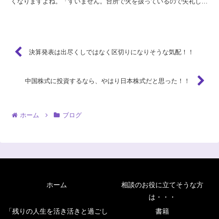
くなりますよね。「すいません。台所で火を扱っているので失礼しま
す」というのが一番無難な断り方だと聞きました。なるほど...
決算発表は出尽くしではなく区切りになりそうな気配！！
中国株式に投資するなら、やはり日本株式だと思った！！
ホーム
ブログ
ホーム
相談のお役に立てそうな方
は・・・
「残りの人生を活き活きと過ごし
書籍