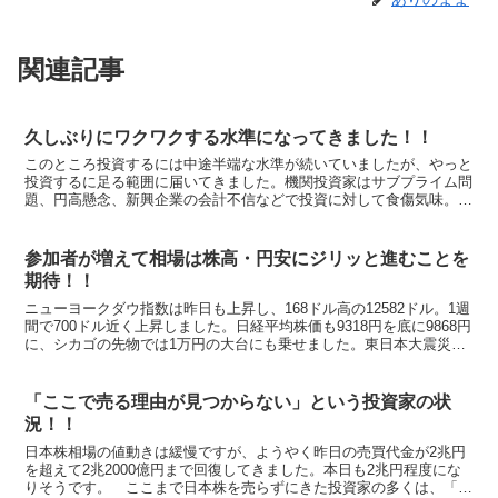
関連記事
久しぶりにワクワクする水準になってきました！！
このところ投資するには中途半端な水準が続いていましたが、やっと
投資するに足る範囲に届いてきました。機関投資家はサブプライム問
題、円高懸念、新興企業の会計不信などで投資に対して食傷気味。
7−9月期芳しくない金融機関は特に積極的な投資姿勢にはほ...
参加者が増えて相場は株高・円安にジリッと進むことを
期待！！
ニューヨークダウ指数は昨日も上昇し、168ドル高の12582ドル。1週
間で700ドル近く上昇しました。日経平均株価も9318円を底に9868円
に、シカゴの先物では1万円の大台にも乗せました。東日本大震災
後、おおむね9500円と9800円を行...
「ここで売る理由が見つからない」という投資家の状
況！！
日本株相場の値動きは緩慢ですが、ようやく昨日の売買代金が2兆円
を超えて2兆2000億円まで回復してきました。本日も2兆円程度にな
りそうです。 ここまで日本株を売らずにきた投資家の多くは、「も