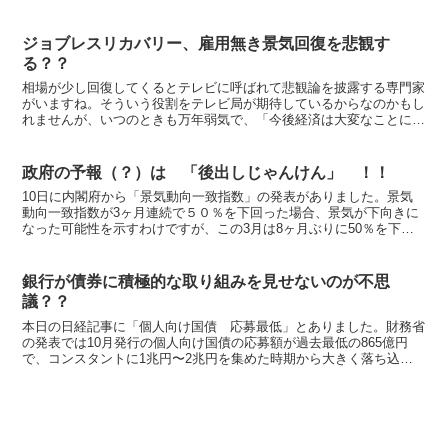
う一段の上昇を期待してここまで売らずにきたのに、こ...
ジョブレスリカバリー、雇用無き景気回復を悲観す
る？？
相場が少し回復してくるとテレビに呼ばれて悲観論を披露する専門家
がいますね。そういう役割をテレビ局が期待しているからなのかもし
れませんが、いつのときも万年弱気で、「今後経済は大変なことにな
ります」と繰り返す姿勢には正直共感できません。 「あの...
政府の予報（？）は 「後出しじゃんけん」 ！！
10日に内閣府から「景気動向一致指数」の発表がありました。景気
動向一致指数が3ヶ月連続で５０％を下回った場合、景気が下向きに
なった可能性を示すわけですが、この3月は8ヶ月ぶりに50％を下回
り、11．1％になりました。内閣府は一時的なものとし...
銀行が債券に積極的な取り組みを見せないのが不思
議？？
本日の日経記事に「個人向け国債 応募最低」とありました。財務省
の発表では10月発行の個人向け国債の応募額が過去最低の865億円
で、コンスタントに1兆円〜2兆円を集めた時期から大きく落ち込ん
でいる。 原因はもちろん、金利水準が低いためであり、...