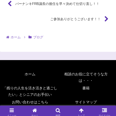
バーナンキFRB議長の後任を早々決めて仕切り直し！！
ご参加ありがとうございます！！
ホーム
ブログ
ホーム
相談のお役に立てそうな方
は・・・
「残りの人生を活き活きと過ごし
書籍
たい」とシニアのお手伝い
お問い合わせはこちら
サイトマップ
Copyright © 2006 前川FP事務所アドバンス All Rights Reserved.
メニュー
ホーム
検索
トップ
サイドバー