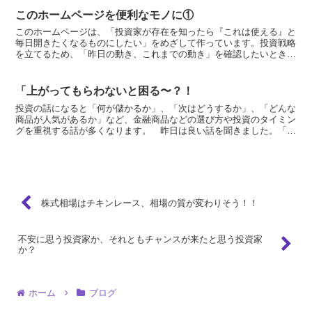
このホームページを便利なモノに①
このホームページは、「投資家が存在を知ったら『これは使える』と
毎日開きたくなるものにしたい」をめざして作っています。投資戦略
を立てるため、「昨日の動き、これまでの動き」を確認したいときは
「お勧めデータサイト一覧」の中の「株価・債券・為替など...
「上がってもらわないと困る〜？！
投資の話になると「何が儲かるか」、「次はどうするか」、「どんな
商品が人気があるか」など、金融商品などの選び方や投資のタイミン
グを重視する話が多くなります。 昨日は良い話を聞きました。「何
が良いか」なんて、プロだってわからない。わからないこと...
株式相場はチキンレース、相場の質が変わりそう！！
不安に思う投資家か、それともチャンスが来たと思う投資家
か？
ホーム
ブログ