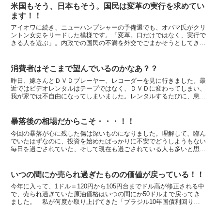
米国もそう、日本もそう。国民は変革の実行を求めてい
ます！！
アイオワに続き、ニューハンプシャーの予備選でも、オバマ氏がクリ
ントン女史をリードした模様です。「変革。口だけではなく、実行で
きる人を選ぶ」。内政での国民の不満を外交でごまかそうとしてきた
ブッシュ米国大統領。堅調な景気で潜っていた国民の不満が...
消費者はそこまで望んでいるのかなあ？？
昨日、嫁さんとＤＶＤプレーヤー、レコーダーを見に行きました。最
近ではビデオレンタルはテープではなく、ＤＶＤに変わってしまい、
我が家では不自由になってしまいました。レンタルするたびに、息子
に「プレステ貸して」と頼み、ゲーム機でＤＶＤを見ていま...
暴落後の相場だからこそ・・・！！
今回の暴落が心に残した傷は深いものになりました。理解して、臨ん
でいたはずなのに、投資を始めたばっかりに不安でどうしようもない
毎日を過ごされていた、そして現在も過ごされている人も多いと思い
ます。 ２００８年の春先までは、玉石混淆で良いものも、...
いつの間にか売られ過ぎたものの価値が戻っている！！
今年に入って、1ドル＝120円から105円台までドル高が修正される中
で、売られ過ぎていた原油価格はいつの間にか50ドルまで戻ってき
ました。 私が何度か取り上げてきた「ブラジル10年国債利回り」
は、この3ヶ月で18％から12％程度まで低下（価...