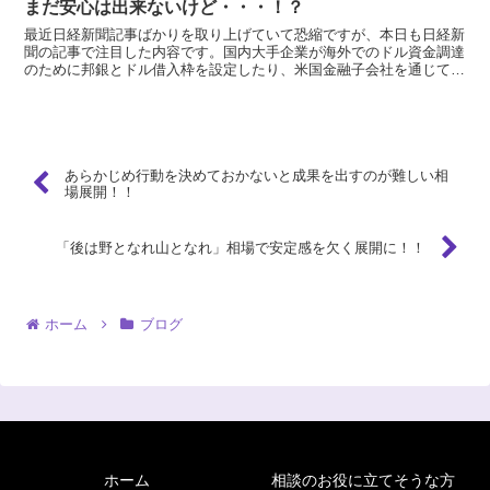
まだ安心は出来ないけど・・・！？
最近日経新聞記事ばかりを取り上げていて恐縮ですが、本日も日経新
聞の記事で注目した内容です。国内大手企業が海外でのドル資金調達
のために邦銀とドル借入枠を設定したり、米国金融子会社を通じてド
ル資金を調達したり、ＦＲＢが創設したＣＰ買取制度を活用...
あらかじめ行動を決めておかないと成果を出すのが難しい相
場展開！！
「後は野となれ山となれ」相場で安定感を欠く展開に！！
ホーム
ブログ
ホーム
相談のお役に立てそうな方