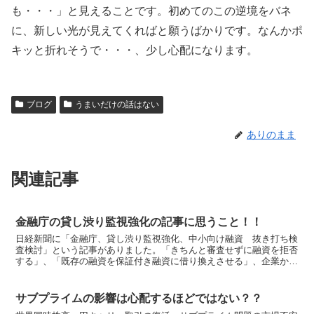
も・・・」と見えることです。初めてのこの逆境をバネ
に、新しい光が見えてくればと願うばかりです。なんかポ
キッと折れそうで・・・、少し心配になります。
ブログ
うまいだけの話はない
ありのまま
関連記事
金融庁の貸し渋り監視強化の記事に思うこと！！
日経新聞に「金融庁、貸し渋り監視強化、中小向け融資 抜き打ち検
査検討」という記事がありました。「きちんと審査せずに融資を拒否
する」、「既存の融資を保証付き融資に借り換えさせる」、企業から
金融機関の貸し渋りや不当な融資回収を訴える声が相次いで...
サブプライムの影響は心配するほどではない？？