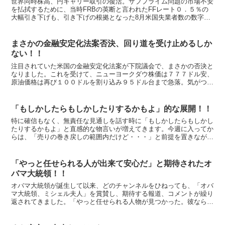
世界同時株高、円キャリー取引の復活。サブプライム問題の市場不安
を払拭するために、当時FRBの英断と言われたFFレート０．５％の
大幅引き下げも、引き下げの根拠となった8月米国失業者数の数字が
1ヶ月も経たないうちに大幅上方修正を受け「あの判断は...
まさかの金融安定化法案否決、回り道を受け止めるしか
ない！！
注目されていた米国の金融安定化法案が下院議会で、まさかの否決と
なりました。これを受けて、ニューヨークダウ株価は７７７ドル安、
原油価格は再び１００ドルを割り込み９５ドル台まで急落。気がつい
てみれば、約４７０の水準まであったＣＲＢ商品指数は２年...
「もしかしたらもしかしたりするかもよ」的な展開！！
特に確信もなく、無責任な見通しを話す時に「もしかしたらもしかし
たりするかもよ」と直感的な物言いが増えてきます。今週に入ってか
らは、「売りの巻き戻しの範囲内だけど・・・」と前提を置きなが
ら、当面のドル高、日本株の株高の可能性を口にする方が増え...
「やっと任せられる人が出来て安心だ」と期待されたオ
バマ大統領！！
オバマ大統領が誕生して以来、どのチャンネルをひねっても、「オバ
マ大統領、ミシェル夫人」を賞賛し、期待する報道、コメントが繰り
返されてきました。「やっと任せられる人物が見つかった。彼なら成
し遂げてくれる。今まではひどかった」。ある意味、オバマ...