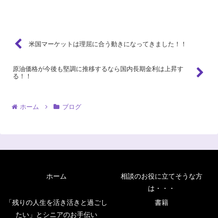
いると見るのか、見方はいろいろでしょうが、上にも下に...
米国マーケットは理屈に合う動きになってきました！！
原油価格が今後も堅調に推移するなら国内長期金利は上昇す
る！！
ホーム
ブログ
ホーム
相談のお役に立てそうな方
は・・・
「残りの人生を活き活きと過ごし
書籍
たい」とシニアのお手伝い