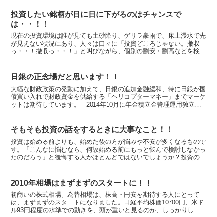
投資したい銘柄が日に日に下がるのはチャンスで
は・・！！
現在の投資環境は誰が見ても土砂降り、ゲリラ豪雨で、床上浸水で先
が見えない状況にあり、人々は口々に「投資どころじゃない。撤収
っ・・！撤収っ・・！」と叫びながら、個別の割安・割高などを検討
する余裕もなく、売れるものを売っています。したがって、「...
日銀の正念場だと思います！！
大幅な財政政策の発動に加えて、日銀の追加金融緩和、特に日銀が国
債買い入れで財政資金を供給する「ヘリコプターマネー」までマーケ
ットは期待しています。 2014年10月に年金積立金管理運用独立法
人（GPIF)が内外株式の投資割合をそれぞれ１２％...
そもそも投資の話をするときに大事なこと！！
投資は始める前よりも、始めた後の方が悩みや不安が多くなるもので
す。「こんなに悩むなら、何故始める前にもっと悩んで検討しなかっ
たのだろう」と後悔する人がほとんどではないでしょうか？投資のリ
スクは、言葉で分かったつもりでも、結局経験したからこそ...
2010年相場はまずまずのスタートに！！
初商いの株式相場、為替相場は、株高・円安を期待する人にとって
は、まずまずのスタートになりました。日経平均株価10700円、米ド
ル93円程度の水準での動きを、頭が重いと見るのか、しっかりして