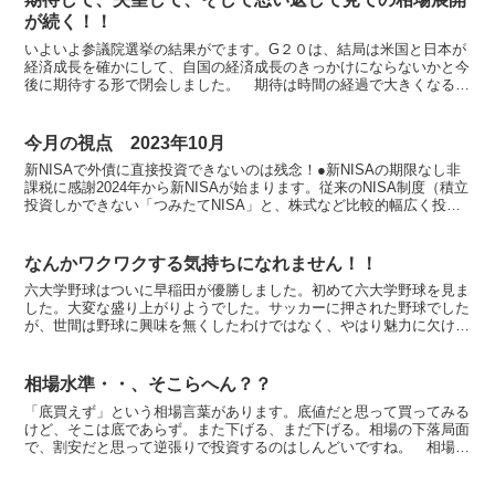
が続く！！
いよいよ参議院選挙の結果がでます。G２０は、結局は米国と日本が
経済成長を確かにして、自国の経済成長のきっかけにならないかと今
後に期待する形で閉会しました。 期待は時間の経過で大きくなるも
のですから、いずれは期待に添えず、マーケットをがっかり...
今月の視点 2023年10月
新NISAで外債に直接投資できないのは残念！●新NISAの期限なし非
課税に感謝2024年から新NISAが始まります。従来のNISA制度（積立
投資しかできない「つみたてNISA」と、株式など比較的幅広く投資
が可能な「一般NISA」）に比べて、...
なんかワクワクする気持ちになれません！！
六大学野球はついに早稲田が優勝しました。初めて六大学野球を見ま
した。大変な盛り上がりようでした。サッカーに押された野球でした
が、世間は野球に興味を無くしたわけではなく、やはり魅力に欠けて
いた、魅力作り、ファン作りを怠ってきたツケが人気低迷の...
相場水準・・、そこらへん？？
「底買えず」という相場言葉があります。底値だと思って買ってみる
けど、そこは底であらず。また下げる、まだ下げる。相場の下落局面
で、割安だと思って逆張りで投資するのはしんどいですね。 相場の
上下は繰り返されるもの。上げ続けることもなければ、下げ...