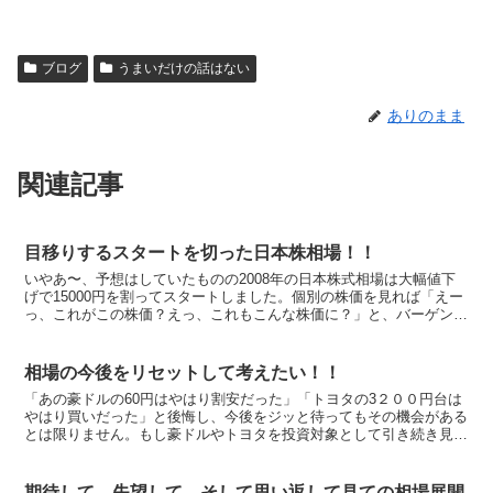
ブログ
うまいだけの話はない
ありのまま
関連記事
目移りするスタートを切った日本株相場！！
いやあ〜、予想はしていたものの2008年の日本株式相場は大幅値下
げで15000円を割ってスタートしました。個別の株価を見れば「えー
っ、これがこの株価？えっ、これもこんな株価に？」と、バーゲン会
場に入って値札にビックリする雰囲気に近いものを感...
相場の今後をリセットして考えたい！！
「あの豪ドルの60円はやはり割安だった」「トヨタの3２００円台は
やはり買いだった」と後悔し、今後をジッと待ってもその機会がある
とは限りません。もし豪ドルやトヨタを投資対象として引き続き見て
いくのであれば、たとえば豪ドルの75円や80円、もし...
期待して、失望して、そして思い返して見ての相場展開