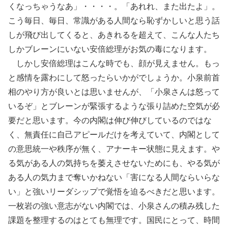
くなっちゃうなあ」・・・・。「あれれ、また出たよ」。
こう毎日、毎日、常識がある人間なら恥ずかしいと思う話
しが飛び出してくると、あきれるを超えて、こんな人たち
しかブレーンにいない安倍総理がお気の毒になります。
しかし安倍総理はこんな時でも、顔が見えません。もっ
と感情を露わにして怒ったらいかがでしょうか。小泉前首
相のやり方が良いとは思いませんが、「小泉さんは怒って
いるぞ」とブレーンが緊張するような張り詰めた空気が必
要だと思います。今の内閣は伸び伸びしているのではな
く、無責任に自己アピールだけを考えていて、内閣として
の意思統一や秩序が無く、アナーキー状態に見えます。や
る気がある人の気持ちを萎えさせないためにも、やる気が
ある人の気力まで奪いかねない「害になる人間ならいらな
い」と強いリーダシップで覚悟を迫るべきだと思います。
一枚岩の強い意志がない内閣では、小泉さんの積み残した
課題を整理するのはとても無理です。国民にとって、時間