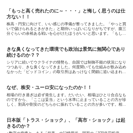
「もっと高く売れたのに～・・・」と悔しく思うのは仕
方ない！！
株高・円安に向けて、いい感じの準備が整ってきました。「やっと買
いで儲けられるときがきた」と期待いっぱいになりがちですが、腹三
分ぐらいの余裕ある戦いを心がけたほうがいいと思います。「もし腹
三分なら多少減らしておかなければならない」という方でし...
きな臭くなってきた環境でも政治は景気に無関心であり
続けるのか？？
シリアに続いてウクライナの情勢も、自国では制御不能の状況になり
つつあり、きな臭くなってきました。何度聞いても仕組みが飲み込め
なかった「ビッドコイン」の取引所はあっけなく閉鎖に追い込まれ
て、仕組みが複雑なだけに混乱は長引きそうです。中国のシャ...
なぜ、株安・ユーロ安になったのか！！
相場の行き過ぎは必ず発生します。だいたい、相場はひとり合点なも
のですから、「ここは妥当」という水準に止まっていることの方が珍
しく、割高や割安のどちらかに振れていることの方が多いです。相場
は時折、方向性を間違え、暴走した後、反転することもまま...
日本版「トラス・ショック」、「高市・ショック」は起
きるのか？