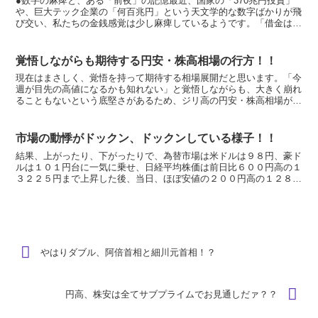
●数字の麻痺と、ある「前夜」の記憶最近、国家の「370兆円投資」
や、巨大テック企業の「何百兆円」という天文学的な数字ばかりが飛
び交い、私たちの金銭感覚は少し麻痺しているようです。「借金はい
くらしても大丈夫」という楽観論の陰で、いま足元の１ド...
覚悟しながらも期待する円安・株高相場の行方！！
現在はまさしく、覚悟を持って期待する相場展開だと思います。「今
週が目先の高値になるかも知れない」と覚悟しながらも、大きく崩れ
ることもないという底堅さがあるため、ジリ高の円安・株高相場が結
果続きそうです。 他のマーケットがパッとしない展開であ...
市場の動悸がドックン、ドックンしている様子！！
結果、上がったり、下がったりで、為替市場は米ドルは９８円、豪ド
ルは１０１円台に一気に乗せ、日経平均株価は前日比６００円高の１
３２２５円まで上昇した後、当日、ほぼ安値の２００円高の１２８３
３円で引けました。その日経平均株価の海外先物では１３１...
やはりダブル、阿倍首相と細川元首相！？
円高、株安は全てサブプライムでお見通しだァ？？