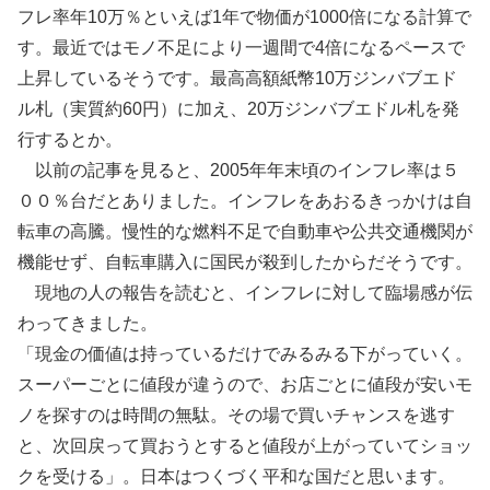
フレ率年10万％といえば1年で物価が1000倍になる計算で
す。最近ではモノ不足により一週間で4倍になるペースで
上昇しているそうです。最高高額紙幣10万ジンバブエド
ル札（実質約60円）に加え、20万ジンバブエドル札を発
行するとか。
以前の記事を見ると、2005年年末頃のインフレ率は５
００％台だとありました。インフレをあおるきっかけは自
転車の高騰。慢性的な燃料不足で自動車や公共交通機関が
機能せず、自転車購入に国民が殺到したからだそうです。
現地の人の報告を読むと、インフレに対して臨場感が伝
わってきました。
「現金の価値は持っているだけでみるみる下がっていく。
スーパーごとに値段が違うので、お店ごとに値段が安いモ
ノを探すのは時間の無駄。その場で買いチャンスを逃す
と、次回戻って買おうとすると値段が上がっていてショッ
クを受ける」。日本はつくづく平和な国だと思います。