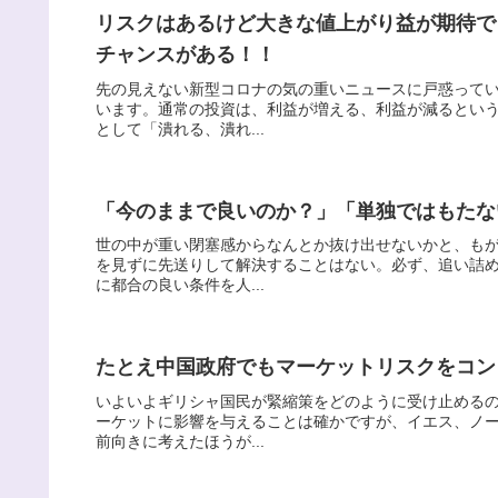
リスクはあるけど大きな値上がり益が期待で
チャンスがある！！
先の見えない新型コロナの気の重いニュースに戸惑って
います。通常の投資は、利益が増える、利益が減るとい
として「潰れる、潰れ...
「今のままで良いのか？」「単独ではもたな
世の中が重い閉塞感からなんとか抜け出せないかと、も
を見ずに先送りして解決することはない。必ず、追い詰
に都合の良い条件を人...
たとえ中国政府でもマーケットリスクをコン
いよいよギリシャ国民が緊縮策をどのように受け止める
ーケットに影響を与えることは確かですが、イエス、ノ
前向きに考えたほうが...