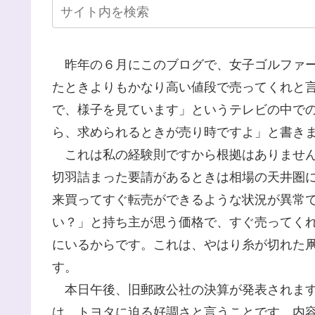
昨年の６月にこのブログで、女子ゴルファー
たときよりもかなり高い値段で売ってくれと
で、様子を見ています」というテレビの中で
ら、求められるときが売り時ですよ」と書き
これは私の経験則ですから根拠はありません
切羽詰まった要請があるときは相場の天井圏
来買ってすぐ転売ができるような状況が異常
い？」と持ち主が思う価格で、すぐ売ってく
にいるからです。これは、やはり糸が切れた
す。
本日午後、旧郵政公社の決算が発表されます
は、トヨタに迫る好調さと言うことです。内