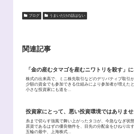
ブログ
うまいだけの話はない
関連記事
「金の産むタマゴを産むニワトリを殺す」に
株式の出来高で、ミニ株先取引などのデリバティブ取引
少額の資金でも参加できる仕組みにより参加者が増えた
小さな投資家にも道を...
投資家にとって、悪い投資環境ではありませ
糸まで切らす強風で舞い上がったタコが、今急ななぎ状
原資であるはずの優良物件を、目先の分配金をひねり出
五輪の最中、上海株式...