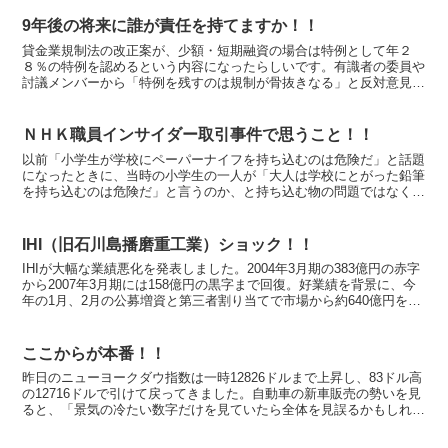
9年後の将来に誰が責任を持てますか！！
貸金業規制法の改正案が、少額・短期融資の場合は特例として年２
８％の特例を認めるという内容になったらしいです。有識者の委員や
討議メンバーから「特例を残すのは規制が骨抜きなる」と反対意見が
相次いだようですが、何故かこの内容が通ってしまいました。...
ＮＨＫ職員インサイダー取引事件で思うこと！！
以前「小学生が学校にペーパーナイフを持ち込むのは危険だ」と話題
になったときに、当時の小学生の一人が「大人は学校にとがった鉛筆
を持ち込むのは危険だ」と言うのか、と持ち込む物の問題ではなく、
持ち込む人間の問題ではないかと反論したのを思い出しまし...
IHI（旧石川島播磨重工業）ショック！！
IHIが大幅な業績悪化を発表しました。2004年3月期の383億円の赤字
から2007年3月期には158億円の黒字まで回復。好業績を背景に、今
年の1月、2月の公募増資と第三者割り当てで市場から約640億円を調
達しました。ところが昨日、事業見積...
ここからが本番！！
昨日のニューヨークダウ指数は一時12826ドルまで上昇し、83ドル高
の12716ドルで引けて戻ってきました。自動車の新車販売の勢いを見
ると、「景気の冷たい数字だけを見ていたら全体を見誤るかもしれな
い」というムードに変わる予感がします。 日本...