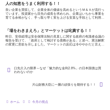
人の知恵をうまく利用する！！
良い企業を買収して、企業全体の価値を高めるというＭ＆Ａが流行っ
ています。投資家から目先の成長を求められ、企業はいちから事業を
育てる余裕がなく、手っ取り早く実を上げる安直な手段として利用さ
れている面もあるようです。 良い企業と評判だった会社を...
「場をわきまえろ」とマーケットは叱責する！！
昨日、安倍総理は安全保障法制の見直しに関する政府の有識者会議の
報告を受けて、「政府として検討する債務がある」と述べ、憲法解釈
の変更に意欲を示しました。マーケットの反応は冷ややかだと言えま
す。 場の雰囲気を読まずに、自分の言いたいことだけを話...
口先介入の限界～なぜ「魅力的な金利2.8%」の日本国債は買
われないのか
片山財務大臣に一層の頑張りを期待する！！
ホーム
今月の視点