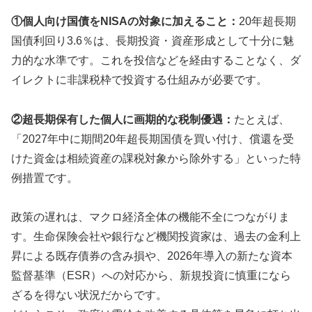
①個人向け国債をNISAの対象に加えること：
20年超長期
国債利回り3.6％は、長期投資・資産形成として十分に魅
力的な水準です。これを投信などを経由することなく、ダ
イレクトに非課税枠で投資する仕組みが必要です。
②超長期保有した個人に画期的な税制優遇：
たとえば、
「2027年中に期間20年超長期国債を買い付け、償還を受
けた資金は相続資産の課税対象から除外する」といった特
例措置です。
政策の遅れは、マクロ経済全体の機能不全につながりま
す。生命保険会社や銀行など機関投資家は、過去の金利上
昇による既存債券の含み損や、2026年導入の新たな資本
監督基準（ESR）への対応から、新規投資に慎重になら
ざるを得ない状況だからです。