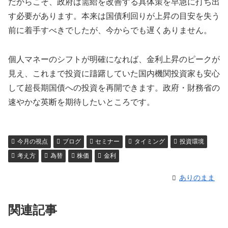
だからこそ、政府は需給を改善する具体策を早急に打ち出
す必要があります。本来は国債利回りが上昇の目安を失う
前に着手すべきでしたが、今からでも遅くありません。
個人マネーのシフトが明確になれば、金利上昇のピークが
見え、これまで投資に躊躇していた国内機関投資家も安心
して超長期国債への投資を再開できます。政府・財務省の
速やかな英断を期待したいところです。
今月の視点
ブログ
セミナー
タイミング
投資環境
考え方
為替
株価
金利
ありのまま
関連記事