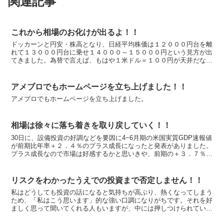
関連記事
これから相場のお化けが出るよ！！
ドッカーンと円安・株高となり、日経平均株価は１２０００円台を離
れて１３０００円台に乗せ１４０００～１５０００円という見方が出
てきました。為替で言えば、もはや１米ドル＝１００円が天井だなん
て言う人は影を潜めて無口になってしまいました。「こうな...
アメブロでもホームページを立ち上げました！！
アメブロでもホームページを立ち上げました。
相場は徐々に落ち着きを取り戻していく！！
30日に、設備投資の好調などを要因に4−6月期の米国実質GDP速報値
が前期比年率＋２．４％のプラス成長になったと発表がありました。
プラス成長なので市場は好感するかと思いきや、前期の＋３．７％に
比べて鈍化したこと、米GDPの約7割を占める個人...
リスクをわかったうえでの投資まで否定しません！！
私はどうしても投資の話になると気持ちが高ぶり、熱くなってしまう
ため、「私はこう思います」的な強い口調になりがちです。それを好
ましく思って聞いてくれる人もいますが、中には押しつけられている
ように感じる人もいるようです。 昨日のセミナーでも、「...