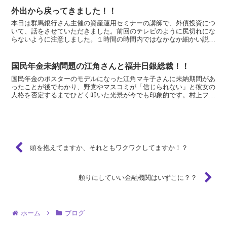
外出から戻ってきました！！
本日は群馬銀行さん主催の資産運用セミナーの講師で、外債投資につ
いて、話をさせていただきました。前回のテレビのように尻切れにな
らないように注意しました。１時間の時間内ではなかなか細かい説明
を入れたり、具体的な話を入れたりする時間まで無かったの...
国民年金未納問題の江角さんと福井日銀総裁！！
国民年金のポスターのモデルになった江角マキ子さんに未納期間があ
ったことが後でわかり、野党やマスコミが「信じられない」と彼女の
人格を否定するまでひどく叩いた光景が今でも印象的です。村上ファ
ンド資金拠出問題で叩かれている福井日銀総裁の姿を見てい...
頭を抱えてますか、それともワクワクしてますか！？
頼りにしていい金融機関はいずこに？？
ホーム
ブログ