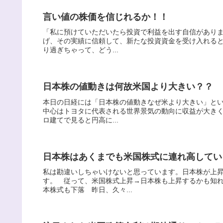
言い値の株価を信じれるか！！
「私に預けていただいたら投資で利益を出す自信があり
げ、その実績に信頼して、新たな投資資金を受け入れる
り過ぎちゃって、どう...
日本株の値動きは何故米国より大きい？？
本日の日経には「日本株の値動きなぜ米より大きい」とい
中心はトヨタに代表される世界景気の動向に収益が大き
ロ建てで見ると円高に...
日本株はあくまでも米国株式に連れ高してい
私は勘違いしちゃいけないと思っています。日本株が上
す。 従って、米国株式上昇→日本株も上昇するか
本株式も下落 昨日、久々...