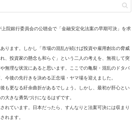
が上院銀行委員会の公聴会で「金融安定化法案の早期可決」を求
はあります。しかし「市場の混乱が続けば投資や雇用創出の脅威
され、投資家の懸念も和らぐ」という二人の考えを、無視して突
はや無理な状況にあると思います。ここでの亀裂・混乱のドタバ
ず、今後の先行きを決める正念場・ヤマ場を迎えました。
後も更なる紆余曲折があるでしょう。しかし、最初が肝心とい
後の大きな勇気づけになるはずです。
試されています。日本だったら、すんなりと法案可決には収まり
目されます。