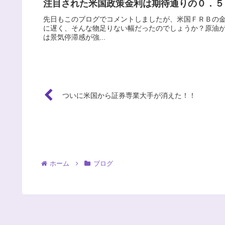
注目された米国政策金利は期待通りの０．５
先日もこのブログでコメントしましたが、米国ＦＲＢの
に遅く、そんな物足りない幅だったのでしょうか？原油が
は景気停滞感が強...
ついに米国から証券専業大手が消えた！！
ホーム
ブログ