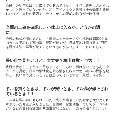
自民・公明与党は、とぼけているのではなく、本当に道理に合わずお
かしいと思っていないのか。① アベノミクス政策は十分効果を発揮
したけど、海外の要因で、デフレからの脱却の動きが一時停滞してい
るだけ②現在は、リーマンショック級の危機的な経済状況に...
当面の上値を確認し、小休止に入るか、どうかの週
に！！
今後の株式相場の見方に、「米国ニューヨークダウ指数は13000ドル
のカベを意識して頭の重い展開が続くが、日経平均株価指数は1万円
を目指す強い基調が続く」というものがあります。これに対して、短
期的な指標に相場の過熱感を示すものが多くなり、小休...
長い目で見たいけど、大丈夫？鳩山政権・与党！！
政権交代から、まだ１ヶ月ちょっと。いろいろ慣れないこともある中
で、初心貫徹、日本の活性化を図る活きた税金の使い道への模索を期
待し、長い目で見ていこうとは思ってはいますが、最近、何か変。大
丈夫？というドタバタ続き。 誰もが「急ぐ必要はないんじ...
ドルを買うときは、ドルが安いとき、ドル高が修正され
ているとき！！
ドル高基調の時に売られていた、売られ過ぎていた対象が大分売られ
すぎていた修正が入りました。金価格、原油価格、そしてブラジルレ
アルなど高金利資源国新興国通貨などなど。 売られ過ぎれば、いず
れは売られ過ぎた修正が入り、場合によっては、買われ過ぎ...