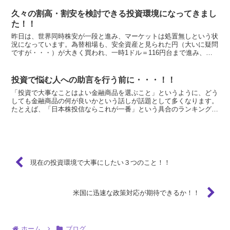
久々の割高・割安を検討できる投資環境になってきまし
た！！
昨日は、世界同時株安が一段と進み、マーケットは処置無しという状
況になっています。為替相場も、安全資産と見られた円（大いに疑問
ですが・・・）が大きく買われ、一時1ドル＝116円台まで進み、多
くの短期で勝負していた円安期待の投資家を打ちのめしま...
投資で悩む人への助言を行う前に・・・！！
「投資で大事なことはよい金融商品を選ぶこと」というように、どう
しても金融商品の何が良いかという話しが話題として多くなります。
たとえば、「日本株投信ならこれが一番」という具合のランキング付
けです。 ただ私が投資の悩みを聞く上での経験では、そん...
現在の投資環境で大事にしたい３つのこと！！
米国に迅速な政策対応が期待できるか！！
ホーム
ブログ