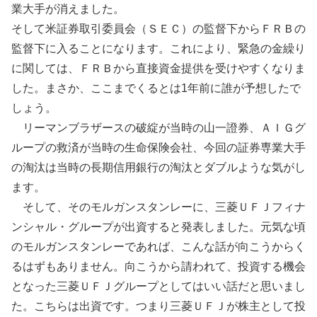
業大手が消えました。
そして米証券取引委員会（ＳＥＣ）の監督下からＦＲＢの
監督下に入ることになります。これにより、緊急の金繰り
に関しては、ＦＲＢから直接資金提供を受けやすくなりま
した。まさか、ここまでくるとは1年前に誰が予想したで
しょう。
リーマンブラザースの破綻が当時の山一證券、ＡＩＧグ
ループの救済が当時の生命保険会社、今回の証券専業大手
の淘汰は当時の長期信用銀行の淘汰とダブルような気がし
ます。
そして、そのモルガンスタンレーに、三菱ＵＦＪフィナ
ンシャル・グループが出資すると発表しました。元気な頃
のモルガンスタンレーであれば、こんな話が向こうからく
るはずもありません。向こうから請われて、投資する機会
となった三菱ＵＦＪグループとしてはいい話だと思いまし
た。こちらは出資です。つまり三菱ＵＦＪが株主として投