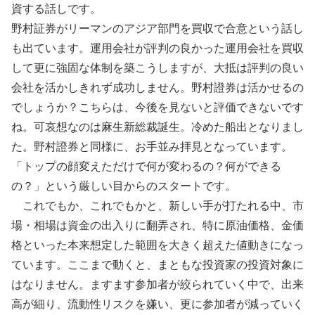
資する話しです。
野村証券がリーマンのアジア部門を買収で合意という話し
も出ています。運用会社が評判の良かった運用会社を買収
して更に強固な体制を築こうしますが、大抵は評判の良い
会社を活かしきれず成功しません。野村證券は活かせるの
でしょうか？こちらは、今後を見ないと評価できないです
ね。可哀想なのは麻生新総裁誕生。冷めた船出となりまし
た。野村證券と同様に、お手並み拝見となっています。
「トップの顔変えただけで何が変わるの？何ができる
の？」という厳しい目からのスタートです。
これでもか、これでもかと、新しい手が打たれる中、市
場・相場は資金の出入りに翻弄され、特に原油価格、金価
格といった本来想定した範囲を大きく超えた値動きになっ
ています。ここまで動くと、まともな投資家の投資対象に
はなりません。ますます参加者が絞られていく中で、出来
高が細り、流動性リスクを嫌い、更に参加者が減っていく