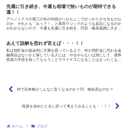
先週に引き続き、今週も相場で拾いものが期待できる
週！！
アベノミクスの第三の矢の内容がへなちょこでがっかりさせるものな
のか、それとも「おっ？！」と黒田マジックのような反応になるのか
がわからないので、今週も先週に引き続き、円安・株高基調に大きく
反転するきっかけがなく、思わぬ円高・株安の拾いものが期...
あえて誤解を恐れず言えば・・・！！
私は預貯金の低金利に不満を思っている人で、何か預貯金に代わる金
融商品はないかと探している人には、やるやらないは別にして、債券
投資の手段を知ってもらうことでマイナスになることはまったくな
く、世の中に債券投資を知らなくて損をしている人がたくさん...
何で日本株がこんなに安くなるのか？円、独歩高なのか？
投資を決めたときに戻って考えてみることも・・！！
ホーム
ブログ