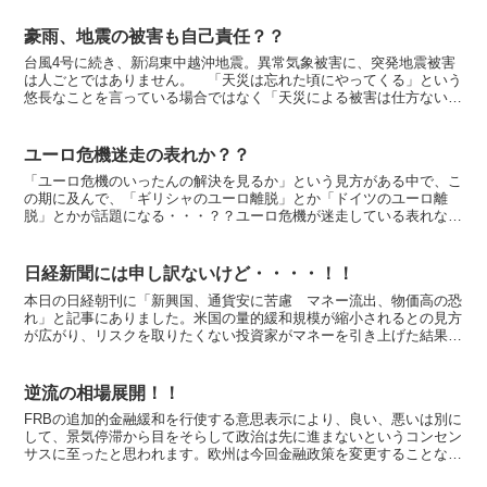
豪雨、地震の被害も自己責任？？
台風4号に続き、新潟東中越沖地震。異常気象被害に、突発地震被害
は人ごとではありません。 「天災は忘れた頃にやってくる」という
悠長なことを言っている場合ではなく「天災による被害は仕方ない」
とあきらめきれないほど、最近天災続きです。こういったこ...
ユーロ危機迷走の表れか？？
「ユーロ危機のいったんの解決を見るか」という見方がある中で、こ
の期に及んで、「ギリシャのユーロ離脱」とか「ドイツのユーロ離
脱」とかが話題になる・・・？？ユーロ危機が迷走している表れなの
だと思います。ギリシャやドイツがユーロを離脱する決断をす...
日経新聞には申し訳ないけど・・・・！！
本日の日経朝刊に「新興国、通貨安に苦慮 マネー流出、物価高の恐
れ」と記事にありました。米国の量的緩和規模が縮小されるとの見方
が広がり、リスクを取りたくない投資家がマネーを引き上げた結果、
新興国の通貨が対ドルで通貨安が進んでいるという紹介があ...
逆流の相場展開！！
FRBの追加的金融緩和を行使する意思表示により、良い、悪いは別に
して、景気停滞から目をそらして政治は先に進まないというコンセン
サスに至ったと思われます。欧州は今回金融政策を変更することなく
様子見の決定をしましたが、景気にまだら模様がある集合...