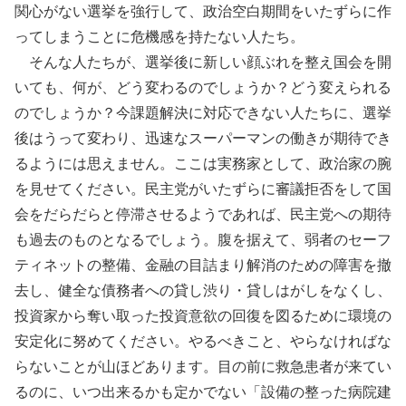
関心がない選挙を強行して、政治空白期間をいたずらに作
ってしまうことに危機感を持たない人たち。
そんな人たちが、選挙後に新しい顔ぶれを整え国会を開
いても、何が、どう変わるのでしょうか？どう変えられる
のでしょうか？今課題解決に対応できない人たちに、選挙
後はうって変わり、迅速なスーパーマンの働きが期待でき
るようには思えません。ここは実務家として、政治家の腕
を見せてください。民主党がいたずらに審議拒否をして国
会をだらだらと停滞させるようであれば、民主党への期待
も過去のものとなるでしょう。腹を据えて、弱者のセーフ
ティネットの整備、金融の目詰まり解消のための障害を撤
去し、健全な債務者への貸し渋り・貸しはがしをなくし、
投資家から奪い取った投資意欲の回復を図るために環境の
安定化に努めてください。やるべきこと、やらなければな
らないことが山ほどあります。目の前に救急患者が来てい
るのに、いつ出来るかも定かでない「設備の整った病院建