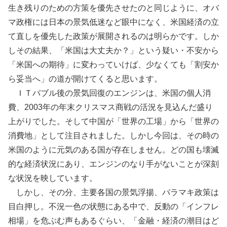
生き残りのための方策を優先させたのと同じように、オバ
マ政権には日本の景気低迷など眼中になく、米国経済の立
て直しを優先した政策が展開されるのは明らかです。しか
しその結果、「米国は大丈夫か？」という疑い・不安から
「米国への期待」に変わっていけば、少なくても「割安か
ら妥当へ」の道が開けてくると思います。
ＩＴバブル後の景気回復のエンジンは、米国の個人消
費、2003年の年末クリスマス商戦の活況を見込んだ盛り
上がりでした。そして中国が「世界の工場」から「世界の
消費地」として注目されました。しかし今回は、その時の
米国のように元気のある国が存在しません。どの国も壊滅
的な経済状況にあり、エンジンのなり手がないことが深刻
な状況を映しています。
しかし、その分、主要各国の景気浮揚、バラマキ政策は
目白押し。不況一色の状態にある中で、反動の「インフレ
相場」を危ぶむ声もあるぐらい、「金融・経済の潮目はど