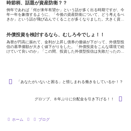
時節柄、話題が資産防衛？？
例年であれば「何が来年有望か」という話が多く出る時期ですが、今
年一年を象徴するように、「今後の資産防衛について、どう考えるべ
きか」という話が飛び込んでくることが多くなりました。大きく資産
を増やすことを考える以前に、まず大事な資産を守る術を知...
外債投資を検討するなら、むしろ今でしょ！！
為替が円高に振れて、金利が上昇し債券の価値が下がって、外債型投
信の基準価額が大きく値下がりをした。「外債投資をこんな環境で続
けていて良いのか」「この間、投資した外債型投信は失敗だったので
はないか」と、少なからずの投資家さんから問い合わせを受...
「あなたがいないと困る」と惜しまれる働きをしているか！？
グロソブ、８年ぶりに分配金を引き下げる！！
ホーム
ブログ