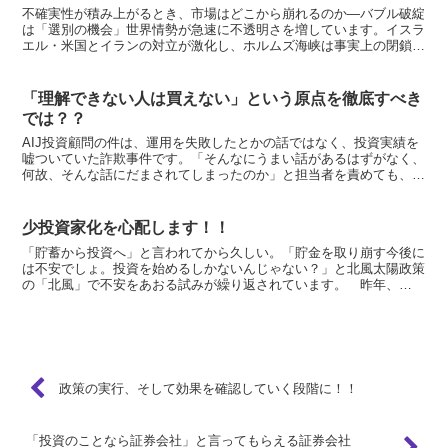
不確実性が積み上がるとき、市場はどこから崩れるのか—バブル破綻
は「選別の機会」世界情勢が急速に不透明さを増しています。イスラ
エル・米国とイランの対立が激化し、ホルムズ海峡は事実上の閉鎖状
態に入りました。原油の供給不安は広がり、物流や保険、航...
「理解できない人は買えない」という原点を徹底すべき
では？？
AIJ投資顧問の件は、運用を失敗したとかの話ではなく、投資実績を
嘘ついていた詐欺事件です。「そんなにうまい話があるはずがなく、
何故、そんな話にだまされてしまったのか」と担当者を責めても、担
当者自身も被害者であり、正直、気の毒にも思います。 ...
少投資家化を心配します！！
「貯蓄から投資へ」と言われてから久しい。「貯金を取り崩す今後に
は不安でしょ。投資を始めるしかないんじゃない？」と北風太陽政策
の「北風」で不安をあおる試みが繰り返されています。 昨年、
NISA（少額投資非課税制度）を導入して、利益に対して10...
政策の実行、そして効果を確認していく段階に！！
「投資のことなら証券会社」と言ってもらえる証券会社