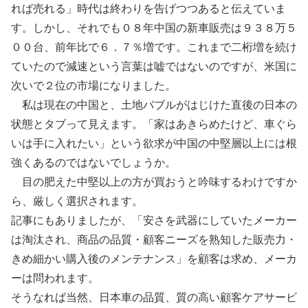
れば売れる」時代は終わりを告げつつあると伝えていま
す。しかし、それでも０８年中国の新車販売は９３８万５
００台、前年比で６．７％増です。これまで二桁増を続け
ていたので減速という言葉は嘘ではないのですが、米国に
次いで２位の市場になりました。
私は現在の中国と、土地バブルがはじけた直後の日本の
状態とタブって見えます。「家はあきらめたけど、車ぐら
いは手に入れたい」という欲求が中国の中堅層以上には根
強くあるのではないでしょうか。
目の肥えた中堅以上の方が買おうと吟味するわけですか
ら、厳しく選択されます。
記事にもありましたが、「安さを武器にしていたメーカー
は淘汰され、商品の品質・顧客ニーズを熟知した販売力・
きめ細かい購入後のメンテナンス」を顧客は求め、メーカ
ーは問われます。
そうなれば当然、日本車の品質、質の高い顧客ケアサービ