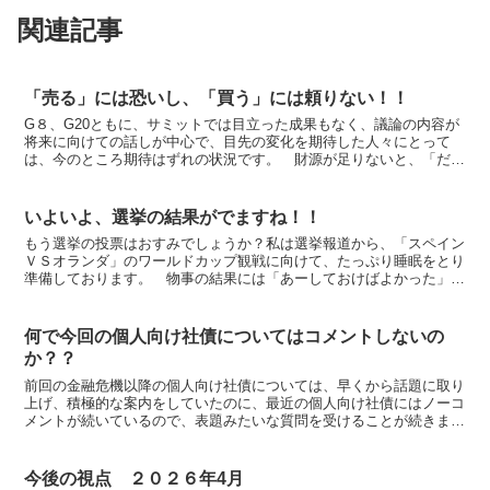
関連記事
「売る」には恐いし、「買う」には頼りない！！
G８、G20ともに、サミットでは目立った成果もなく、議論の内容が
将来に向けての話しが中心で、目先の変化を期待した人々にとって
は、今のところ期待はずれの状況です。 財源が足りないと、「だっ
てしょうがないじゃん」的に説明不足で、国民に頼る国、株...
いよいよ、選挙の結果がでますね！！
もう選挙の投票はおすみでしょうか？私は選挙報道から、「スペイン
ＶＳオランダ」のワールドカップ観戦に向けて、たっぷり睡眠をとり
準備しております。 物事の結果には「あーしておけばよかった」
「あんなこと、しなければよかった」と後悔がつきものです。...
何で今回の個人向け社債についてはコメントしないの
か？？
前回の金融危機以降の個人向け社債については、早くから話題に取り
上げ、積極的な案内をしていたのに、最近の個人向け社債にはノーコ
メントが続いているので、表題みたいな質問を受けることが続きまし
た。答えは、正直、金利水準に関心がないからです。 某銀...
今後の視点 ２０２６年4月