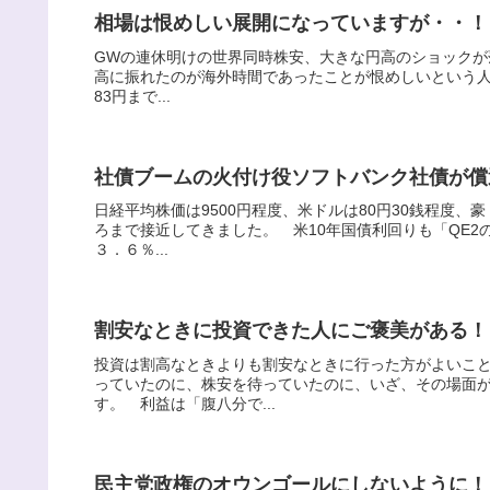
相場は恨めしい展開になっていますが・・！
GWの連休明けの世界同時株安、大きな円高のショックが薄
高に振れたのが海外時間であったことが恨めしいという人
83円まで...
社債ブームの火付け役ソフトバンク社債が償
日経平均株価は9500円程度、米ドルは80円30銭程度
ろまで接近してきました。 米10年国債利回りも「QE2
３．６％...
割安なときに投資できた人にご褒美がある！
投資は割高なときよりも割安なときに行った方がよいこ
っていたのに、株安を待っていたのに、いざ、その場面
す。 利益は「腹八分で...
民主党政権のオウンゴールにしないように！