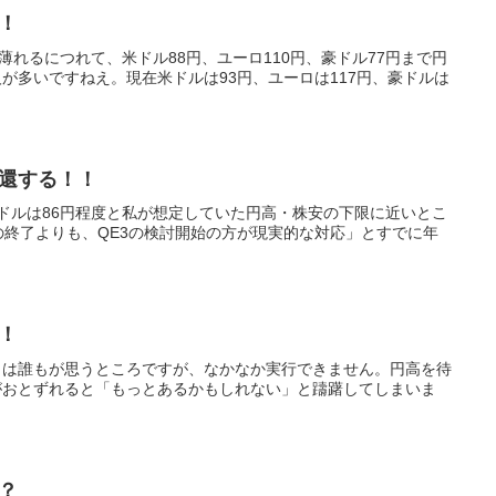
！
れるにつれて、米ドル88円、ユーロ110円、豪ドル77円まで円
が多いですねえ。現在米ドルは93円、ユーロは117円、豪ドルは
還する！！
、豪ドルは86円程度と私が想定していた円高・株安の下限に近いとこ
の終了よりも、QE3の検討開始の方が現実的な対応」とすでに年
！
とは誰もが思うところですが、なかなか実行できません。円高を待
がおとずれると「もっとあるかもしれない」と躊躇してしまいま
？