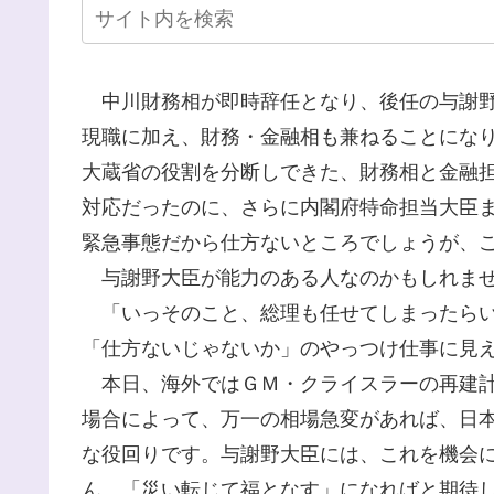
中川財務相が即時辞任となり、後任の与謝野
現職に加え、財務・金融相も兼ねることにな
大蔵省の役割を分断しできた、財務相と金融
対応だったのに、さらに内閣府特命担当大臣
緊急事態だから仕方ないところでしょうが、
与謝野大臣が能力のある人なのかもしれませ
「いっそのこと、総理も任せてしまったらい
「仕方ないじゃないか」のやっつけ仕事に見
本日、海外ではＧＭ・クライスラーの再建計
場合によって、万一の相場急変があれば、日
な役回りです。与謝野大臣には、これを機会
ん。「災い転じて福となす」になればと期待