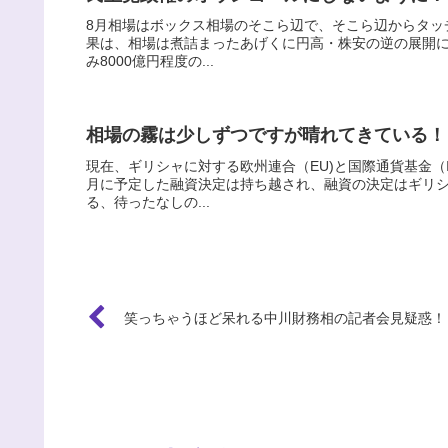
8月相場はボックス相場のそこら辺で、そこら辺からタッ
果は、相場は煮詰まったあげくに円高・株安の逆の展開に
み8000億円程度の...
相場の霧は少しずつですが晴れてきている！
現在、ギリシャに対する欧州連合（EU)と国際通貨基金（
月に予定した融資決定は持ち越され、融資の決定はギリ
る、待ったなしの...
笑っちゃうほど呆れる中川財務相の記者会見疑惑！