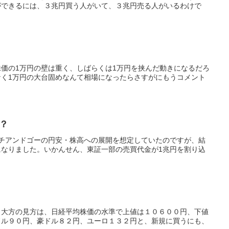
ができるには、３兆円買う人がいて、３兆円売る人がいるわけで
価の1万円の壁は重く、しばらくは1万円を挟んだ動きになるだろ
く1万円の大台固めなんて相場になったらさすがにもうコメント
？
チアンドゴーの円安・株高への展開を想定していたのですが、結
なりました。いかんせん、東証一部の売買代金が1兆円を割り込
。大方の見方は、日経平均株価の水準で上値は１０６００円、下値
ドル９０円、豪ドル８２円、ユーロ１３２円と、新規に買うにも、