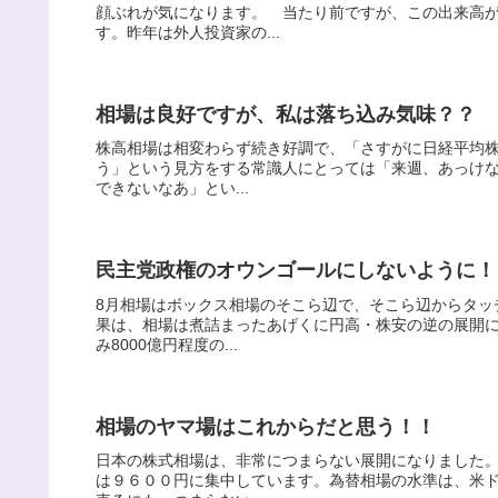
顔ぶれが気になります。 当たり前ですが、この出来高
す。昨年は外人投資家の...
相場は良好ですが、私は落ち込み気味？？
株高相場は相変わらず続き好調で、「さすがに日経平均株
う」という見方をする常識人にとっては「来週、あっけな
できないなあ」とい...
民主党政権のオウンゴールにしないように！
8月相場はボックス相場のそこら辺で、そこら辺からタッ
果は、相場は煮詰まったあげくに円高・株安の逆の展開に
み8000億円程度の...
相場のヤマ場はこれからだと思う！！
日本の株式相場は、非常につまらない展開になりました
は９６００円に集中しています。為替相場の水準は、米