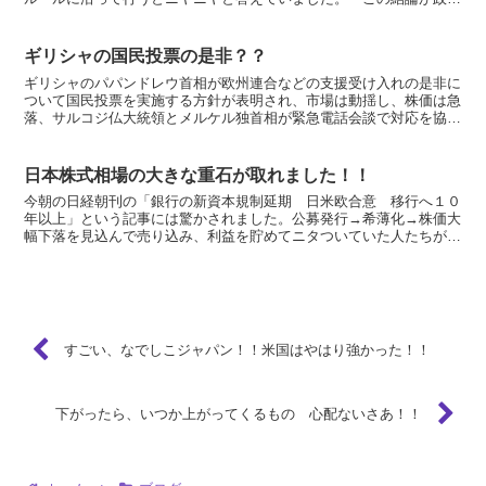
家の常識、大人の分別であると胸を張れるのであれば、やは...
ギリシャの国民投票の是非？？
ギリシャのパパンドレウ首相が欧州連合などの支援受け入れの是非に
ついて国民投票を実施する方針が表明され、市場は動揺し、株価は急
落、サルコジ仏大統領とメルケル独首相が緊急電話会談で対応を協議
しているとの報道がありました。 ギリシャ国民の反対する...
日本株式相場の大きな重石が取れました！！
今朝の日経朝刊の「銀行の新資本規制延期 日米欧合意 移行へ１０
年以上」という記事には驚かされました。公募発行→希薄化→株価大
幅下落を見込んで売り込み、利益を貯めてニタついていた人たちが、
必死に買い戻しに追われている様子が目に浮かびます。 こ...
すごい、なでしこジャパン！！米国はやはり強かった！！
下がったら、いつか上がってくるもの 心配ないさあ！！