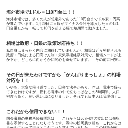
海外市場で1ドル＝110円台に！！
海外市場では、多くの人が想定外であった110円台までドル安・円高
が進んでいます。1月29日に日銀がマイナス金利を導入した日の121
円台乗せから一転して10円を超える幅で短期間で動きました。 私
自身は、米ドル為替で言えば、1ドル＝117円を真...
相場は政府・日銀の政策対応待ち！！
私自身はまったく内容に期待していませんが、相場は近々発動される
政府・日銀による円高けん制・景気浮揚経済対策で、相場ムードが上
か下か、どちらに向かうかに関心を寄せています。「その前に円安・
株高に期待して先に仕入れておこう」「その前に円高・株安...
その日が来たわけですから「がんばりまっしょ」の相場
対応を！！
いやあ、大変な帰り道でした。田舎で法事があり、昨日、電車で帰っ
てきたわけですが、揺れる電車の中で立ちっぱなしの3時間半。人口
密度も高く、良い思い出になりました。それでも日本人は我慢強く、
お互い様精神で文句も言わず整然と帰途に着きました。 投...
これだから信用できない！！
国会議員の事務所経費問題は これからは5万円超の支出には領収
書を添付することになりそうです。渦中の松岡農水相も、これからは
ルールに沿って行うとニヤニヤと答えていました。 この結論が政治