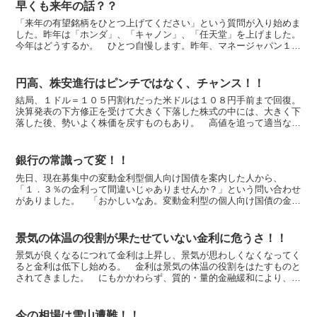
早くも来年の話？？
「来年の有望銘柄をひとつ上げてください」という質問が入り始めま
した。昨年は「ホンダ」、「キャノン」、「任天堂」を上げました。
今年はどうするか。 ひとつ自慢します。昨年、マネージャパン１月
号「２００６年株と投資の必勝戦略」というタイトルの中で...
円高、株安進行はピンチではなく、チャンス！！
結局、１ドル＝１０５円割れだった米ドルは１０８円手前まで回復。
決算発表の下方修正を受けて大きく下落した株式の中には、大きく下
落した後、勢いよく株価を戻すものもあり。 高値を追って適当なと
ころで売却して利益確定を行うことは難しい相場展開ではあ...
銀行の常識って変！！
先日、現在募集中の変動金利型個人向け国債を案内した人から、
「１．３％の金利って間違いじゃありませんか？」という問い合わせ
がありました。 「おかしいなあ。変動金利型の個人向け国債の金利
は確か１．１％だったはず。あー、この人は同じく募集中の固定...
景気の体温の役割が果たせていない金利に危うさ！！
景気が良くなるにつれて金利は上昇し、景気が思わしくなくなってく
ると金利は低下し始める。 金利は景気の体温の役割をはたすものと
されてきました。 にもかかわらず、質的・量的金融緩和により、日
欧の国債利回り等金利は景気動向に反応せず、ゼロ金利、マ...
今の相場は雪山遭難！！