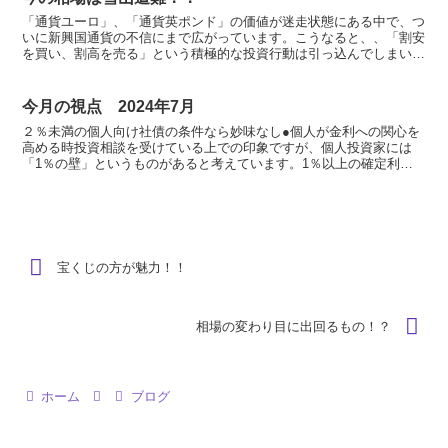
「通貨ユーロ」、「通貨英ポンド」の価値が迷走状態にある中で、つ
いに新興国通貨の不信にまで広がっています。こうなると、、「割安
を買い、割高を売る」という積極的な投資行動は引っ込んでしまい投
資を行える状態ではなくなります。最近では「割安だからと...
今月の視点 2024年7月
２％未満の個人向け社債の条件なら妙味なし●個人が金利への関心を
高める時投資相談を受けている上での印象ですが、個人投資家には
「1％の壁」というものがあると考えています。1％以上の確定利回
り商品が増えてくると、金利への関心が急に強くなり、より高...
宝くじの方が魅力！！
相場の変わり目に出回るもの！？
ホーム
ブログ