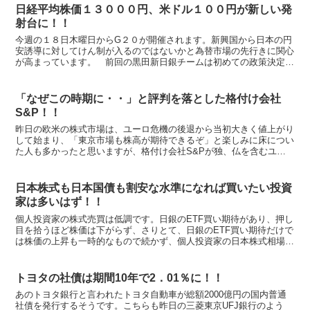
日経平均株価１３０００円、米ドル１００円が新しい発
射台に！！
今週の１８日木曜日からG２０が開催されます。新興国から日本の円
安誘導に対してけん制が入るのではないかと為替市場の先行きに関心
が高まっています。 前回の黒田新日銀チームは初めての政策決定会
合で市場関係者を巻き込み、株高・円安への期待をさらに高...
「なぜこの時期に・・」と評判を落とした格付け会社
S&P！！
昨日の欧米の株式市場は、ユーロ危機の後退から当初大きく値上がり
して始まり、「東京市場も株高が期待できるぞ」と楽しみに床につい
た人も多かったと思いますが、格付け会社S&Pが独、仏を含むユー
ロ圏15カ国を格下げ方向で見直すと発表したことで、欧米...
日本株式も日本国債も割安な水準になれば買いたい投資
家は多いはず！！
個人投資家の株式売買は低調です。日銀のETF買い期待があり、押し
目を拾うほど株価は下がらず、さりとて、日銀のETF買い期待だけで
は株価の上昇も一時的なもので続かず、個人投資家の日本株式相場に
対する関心は薄れていきます。 にもかかわらず、「米...
トヨタの社債は期間10年で2．01％に！！
あのトヨタ銀行と言われたトヨタ自動車が総額2000億円の国内普通
社債を発行するそうです。こちらも昨日の三菱東京UFJ銀行のよう