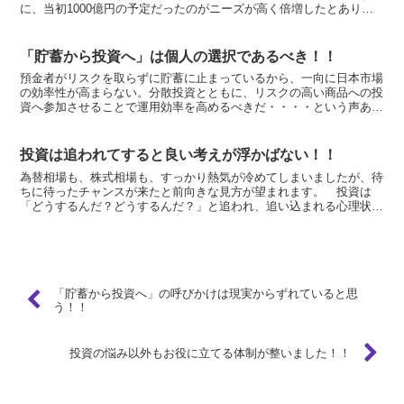
に、当初1000億円の予定だったのがニーズが高く倍増したとありま
す。期間は10年と5年で、利率はそれぞれ年2．01...
「貯蓄から投資へ」は個人の選択であるべき！！
預金者がリスクを取らずに貯蓄に止まっているから、一向に日本市場
の効率性が高まらない。分散投資とともに、リスクの高い商品への投
資へ参加させることで運用効率を高めるべきだ・・・・という声あ
り。 世界中から運用のプロを積極的に国内に招き、競わせ、...
投資は追われてすると良い考えが浮かばない！！
為替相場も、株式相場も、すっかり熱気が冷めてしまいましたが、待
ちに待ったチャンスが来たと前向きな見方が望まれます。 投資は
「どうするんだ？どうするんだ？」と追われ、追い込まれる心理状況
にはまってしまったら、冷静さを失って、良い考えが浮かんで...
「貯蓄から投資へ」の呼びかけは現実からずれていると思
う！！
投資の悩み以外もお役に立てる体制が整いました！！