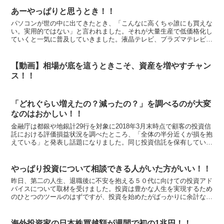
あーやっぱりと思うとき！！
パソコンが世の中に出てきたとき、「こんなに高くちゃ誰にも買えな
い。実用的ではない」と言われました。それが大量生産で低価格化し
ていくと一気に普及していきました。液晶テレビ、プラズマテレビが
出た時も。ハイブリッドカーや電気自動車の時も。スマート...
【動画】相場が底を這うときこそ、資産を増やすチャン
ス！！
「どれぐらい増えたの？減ったの？」を調べるのが大変
なのはおかしい！！
金融庁は都銀や地銀計29行を対象に2018年3月末時点で顧客の投資信
託における評価損益状況を調べたところ、「全体の半分近くが損を抱
えている」と発表し話題になりました。同じ投資信託を保有していて
も、投資するタイミングで損益状況は変わります。含...
やっぱり投資について相談できる人がいた方がいい！！
昨日、第二の人生、退職後に不安を抱える５０代に向けての投資アド
バイスについて取材を受けました。投資は豊かな人生を実現するため
のひとつのツールのはずですが、投資を始めたがばっかりに余計なス
トレスを抱えることになって悩んでいる人を見かけます。気...
海外投資家の日本株買越額が週間で初の1兆円！！