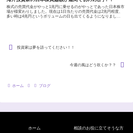
株式の売買代金がやっと1兆円に乗せるのがやっとであった日本株市
場が様変わりしました。現在は1日当たりの売買代金は2兆円程度、
多い時は4兆円というボリュームの日も出てくるようになりまし
た。 昨年の秋。まだアベノミクスの兆しもなく、海外投資家が...
投資家は夢を語ってください！！
今週の風はどう吹くか？？
ホーム
ブログ
ホーム
相談のお役に立てそうな方