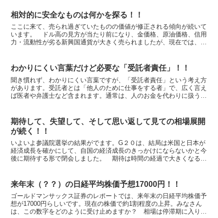
相対的に安全なものは何かを探る！！
ここに来て、売られ過ぎていたものの価値が修正される傾向が続いて
います。 ドル高の見方が当たり前になり、金価格、原油価格、信用
力・流動性が劣る新興国通貨が大きく売られましたが、現在では、底
値からだいぶ回復した水準に戻ってきました。ドルが独歩高...
わかりにくい言葉だけど必要な「受託者責任」！！
聞き慣れず、わかりにくい言葉ですが、「受託者責任」という考え方
があります。受託者とは「他人のために仕事をする者」で、広く言え
ば医者や弁護士など含まれます。通常は、人のお金を代わりに扱う金
融仲介業者を指すことが多いです。そして「受託者責任」と...
期待して、失望して、そして思い返して見ての相場展開
が続く！！
いよいよ参議院選挙の結果がでます。G２０は、結局は米国と日本が
経済成長を確かにして、自国の経済成長のきっかけにならないかと今
後に期待する形で閉会しました。 期待は時間の経過で大きくなるも
のですから、いずれは期待に添えず、マーケットをがっかり...
来年末（？？）の日経平均株価予想17000円！！
ゴールドマンサックス証券のレポートでは、来年末の日経平均株価予
想が17000円らしいです。現在の株価で約1割程度の上昇。みなさん
は、この数字をどのように受け止めますか？ 相場は停滞期に入りま