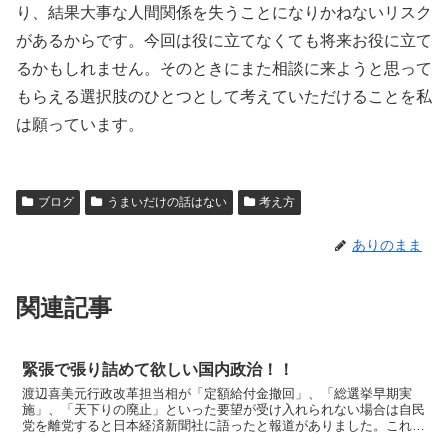
り、結果大事な人間関係を失うことになりかねないリスク
があるからです。今回は役に立てなくても将来お役に立て
るかもしれません。そのときにまた相談に来ようと思って
もらえる選択肢のひとつとして考えていただけることを私
は願っています。
ブログ
うまいだけの話はない
考え方
ありのまま
関連記事
緊張で張り詰めて欲しい国内政治！！
渡辺喜美元行政改革担当相が「定額給付金撤回」、「総選挙早期実
施」、「天下りの廃止」といった要望が受け入れられない場合は自民
党を離党すると日本経済新聞社に語ったと報道がありました。これに
対して、自民党幹部は「影響は限定的」という見方を示したら...