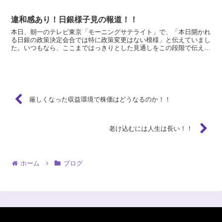
した。サブプライム問題を契機に米国経済の停滞懸念、...
違和感あり！日銀様子見の報道！！
本日、朝一のテレビ東京「モーニングサテライト」で、「本日開かれ
る日銀の政策決定会合では特に政策変更はない模様」と伝えていまし
た。いつもなら、ここまではっきりとした見通しをこの段階で伝える
ことは珍しいので、報道に違和感を覚えました。 金融緩和...
厳しくなった収益環境で株価はどうなるのか！！
老け込むには人生は長い！！
ホーム
ブログ