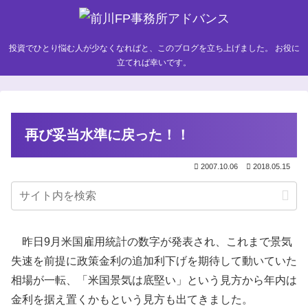
投資でひとり悩む人が少なくなればと、このブログを立ち上げました。 お役に
立てれば幸いです。
再び妥当水準に戻った！！
2007.10.06
2018.05.15
昨日9月米国雇用統計の数字が発表され、これまで景気
失速を前提に政策金利の追加利下げを期待して動いていた
相場が一転、「米国景気は底堅い」という見方から年内は
金利を据え置くかもという見方も出てきました。