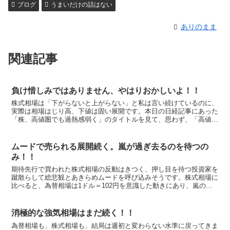
ブログ
うまいだけの話はない
ありのまま
関連記事
負け惜しみではありません、やはりおかしいよ！！
株式相場は「下がらないと上がらない」と私は言い続けているのに、
実際は相場はじり高、下値は固い展開です。本日の日経記事にあった
「株、高値圏でも過熱感弱く」のタイトルを見て、思わず、「高値圏
でも盛り上がらず」だろってチャチャを入れたくなりました...
ムードで売られる展開続く。嵐が過ぎ去るのを待つの
み！！
期待先行で買われた株式相場の反動はきつく、押し目を待つ投資家を
蹴散らして総悲観とあきらめムードを呼び込みそうです。株式相場に
比べると、為替相場は1ドル＝102円を意識した動きにあり、嵐の中
で凛とした竹のようにしっかりしているように思います。...
消極的な強気相場はまだ続く！！
為替相場も、株式相場も、結局は週初と変わらない水準に戻ってきま