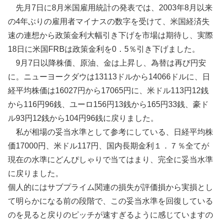
先月7日に8月米国雇用統計の発表では、2003年8月以来
の4年ぶりの雇用者マイナスの数字を受けて、米国経済失
速の連想から政策金利大幅引き下げを市場は期待し、実際
18日に米国FRBは政策金利を0．5％引き下げました。
9月7日以降株価、原油、金は上昇し、為替は再び円安
に。ニューヨークダウは13113ドルから14066ドルに、日
経平均株価は16027円から17065円に、米ドル113円12銭
から116円96銭、ユーロ156円13銭から165円33銭、豪ド
ル93円12銭から104円96銭に戻りました。
私が相場の妥当水準として参考にしている、日経平均株
価17000円、米ドル117円、国内長期金利１．７％全てが
現在の水準にどんぴしゃりで当てはまり、完全に妥当水準
に戻りました。
個人的にはサブプライム関連の損失が評価損から実損とし
て明らかになる前の段階で、この妥当水準を回復している
のを見ると戻りのピッチが速すぎるように感じていますの