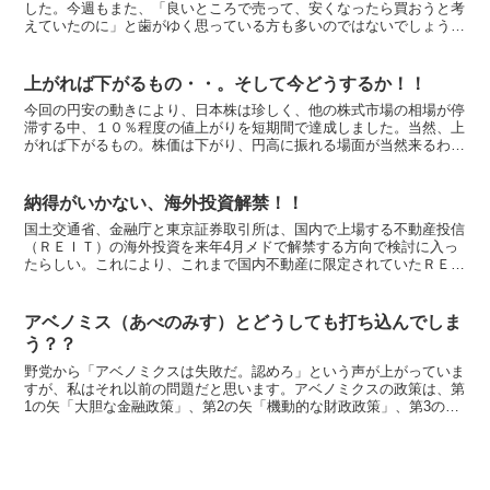
した。今週もまた、「良いところで売って、安くなったら買おうと考
えていたのに」と歯がゆく思っている方も多いのではないでしょう
か。 ２００９年３月期の業績について、「申し訳ない」と経...
上がれば下がるもの・・。そして今どうするか！！
今回の円安の動きにより、日本株は珍しく、他の株式市場の相場が停
滞する中、１０％程度の値上がりを短期間で達成しました。当然、上
がれば下がるもの。株価は下がり、円高に振れる場面が当然来るわけ
です。そして今、日経平均株価は１万円を割れ、直近の高値...
納得がいかない、海外投資解禁！！
国土交通省、金融庁と東京証券取引所は、国内で上場する不動産投信
（ＲＥＩＴ）の海外投資を来年4月メドで解禁する方向で検討に入っ
たらしい。これにより、これまで国内不動産に限定されていたＲＥＩ
Ｔに海外不動産も組み入れることが可能になります。 ＲＥ...
アベノミス（あべのみす）とどうしても打ち込んでしま
う？？
野党から「アベノミクスは失敗だ。認めろ」という声が上がっていま
すが、私はそれ以前の問題だと思います。アベノミクスの政策は、第
1の矢「大胆な金融政策」、第2の矢「機動的な財政政策」、第3の矢
「民間活力を高める成長戦略」の三本柱の実行だったはず...