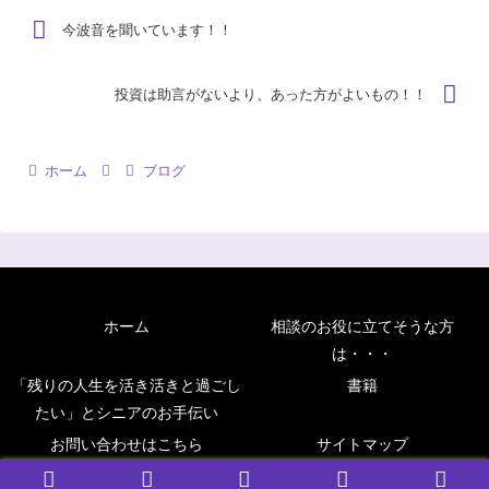
今波音を聞いています！！
投資は助言がないより、あった方がよいもの！！
ホーム
ブログ
ホーム
相談のお役に立てそうな方
は・・・
「残りの人生を活き活きと過ごし
書籍
たい」とシニアのお手伝い
お問い合わせはこちら
サイトマップ
Copyright © 2006 前川FP事務所アドバンス All Rights Reserved.