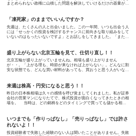
まとめられない政権に山積した問題を解決していけるだけの器量があ
るのかと国民はあきれ、そして心配しています。 何でも反...
「凍死家」のままでいいんですか？
先週は、たくさんの人と出会いました。この一年間、いつも出会う人
には「せっかくの投資を検討するチャンスに前向きな取り組みをして
いないのはもったいないですよ」とお話しをしてきました。「また万
年強気の前川さんが出た」という人もいれば、「落ち込みそ...
盛り上がらない北京五輪を見て、仕切り直し！！
北京五輪が盛り上がっていませんね。相場も盛り上がりません
が・・。「上がる理も、時節が来なければ上がらない」。どんなに割
安な状態でも、どんな買い材料があっても、買おうと思う人がいなけ
れば上がりません。大きな値上がり利益を狙っている人にとっては...
来週は株高・円安になると思う！！
昨日の日本株相場は久々の感情を呼び覚ましてくれました。私が証券
会社の営業マンになりたてで、株式投資が面白くなってきたときの相
場を。 当時は、どの銘柄をどのタイミングで買っても儲かる相場
展開が続いていました。そのため、株式投資の悔しい気持ち...
いつまでも「作りっぱなし」「売りっぱなし」では許さ
れないよ！！
投資経験者で失敗した経験のない人は聞いたことがありません。失敗