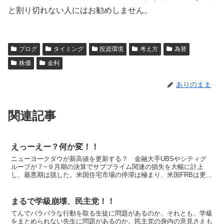
と割り切れない人にはお勧めしません。
ブログ
タイミング
投資環境
考え方
為替
株価
金利
ありのまま
関連記事
えっーえー？何か変！！
ニューヨークダウが新高値を更新する？ 金融大手UBSやシティグ
ループが７−９月期の決算でサブプライム関連の損失を大幅に計上
し、最悪期は脱した。米国住宅市場の停滞は極まり、米国FRBは更に
政策金利を引き下げざるを得ず、今後の金融支援の方向性は...
まるで学級崩壊、民主党！！
てんでバラバラな行動を取る生徒に問題があるのか、それとも、学級
をまとめられない先生に問題があるのか。民主党の身内の意見さえも