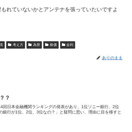
埋もれていないかとアンテナを張っていたいですよ
境
考え方
為替
株価
金利
ありのまま
？？
4回日本金融機関ランキングの発表があり、1位ソニー銀行、2位
の銀行が1位、2位、3位なの？」と疑問に思い、理由に目を移すと