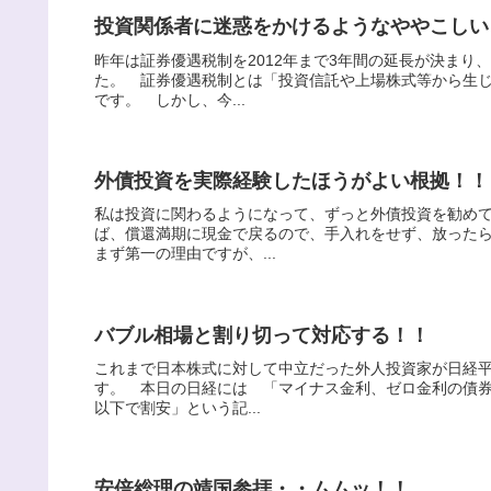
投資関係者に迷惑をかけるようなややこしい
昨年は証券優遇税制を2012年まで3年間の延長が決ま
た。 証券優遇税制とは「投資信託や上場株式等から生
です。 しかし、今...
外債投資を実際経験したほうがよい根拠！！
私は投資に関わるようになって、ずっと外債投資を勧め
ば、償還満期に現金で戻るので、手入れをせず、放った
まず第一の理由ですが、...
バブル相場と割り切って対応する！！
これまで日本株式に対して中立だった外人投資家が日経平
す。 本日の日経には 「マイナス金利、ゼロ金利の債
以下で割安」という記...
安倍総理の靖国参拝・・ムムッ！！