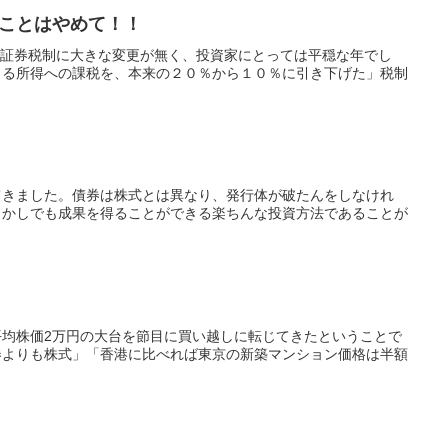
ことはやめて！！
り、証券税制に大きな変更が無く、投資家にとっては平穏な年でし
じる所得への課税を、本来の２０％から１０％に引き下げた」税制
てきました。債券は株式とは異なり、発行体が破たんをしなけれ
らかしでも成果を得ることができる楽ちんな投資方法であることが
均株価2万円の大台を節目に買い越しに転じてきたということで
券よりも株式」「香港に比べれば東京の新築マンション価格は半額