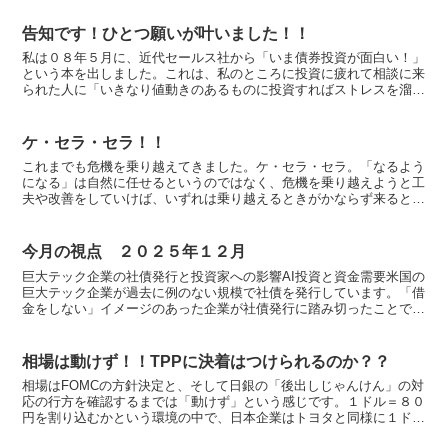
告知です！ひとつ願いが叶いました！！
私は０８年５月に、近代セールス社から「いま債券投資が面白い！」
という本を出しました。これは、私のところに投資に疲れて相談に来
られた人に「いきなり値動きのあるものに投資すればストレスを溜め
て、振り回されても仕方ありません」と、投資対象の割高・...
ケ・セラ・セラ！！
これまでも危機を乗り越えてきました。ケ・セラ・セラ。「なるよう
になる」は自然に任せるというのではなく、危機を乗り越えようと工
夫や改善をしていけば、いずれは乗り越えるときがかならず来るとい
うことだと思います。これまで何度も「今回は違う」と妙に...
今月の視点 ２０２５年１２月
巨大テック企業の社債発行と投資家への影響AI投資と資金需要米国の
巨大テック企業が過去に例のない規模で社債を発行しています。「借
金をしない」イメージのあった企業が社債発行に踏み切ったことで、
債券市場全体の金利を押し上げ、他企業の資金調達を難し...
相場は動けず！！TPPに決着はつけられるのか？？
相場はFOMCの方針決定と、そして日銀の「後出しじゃんけん」の対
応の行方を確認するまでは「動けず」という感じです。１ドル＝８０
円を割り込むかという環境の中で、日本企業はトヨタと同様に１ドル
＝８０円を前提にした企業業績の読みをせざるを得ないと...