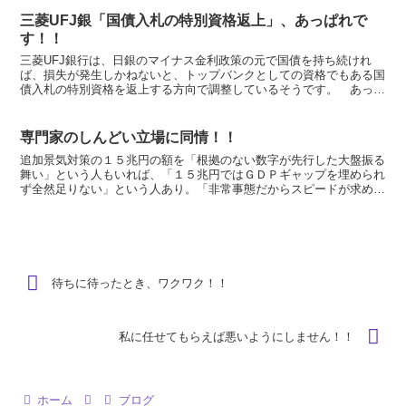
三菱UFJ銀「国債入札の特別資格返上」、あっぱれで
す！！
三菱UFJ銀行は、日銀のマイナス金利政策の元で国債を持ち続けれ
ば、損失が発生しかねないと、トップバンクとしての資格でもある国
債入札の特別資格を返上する方向で調整しているそうです。 あっぱ
れです、三菱UFJ銀行！ 政府や日銀の目を気にして、「...
専門家のしんどい立場に同情！！
追加景気対策の１５兆円の額を「根拠のない数字が先行した大盤振る
舞い」という人もいれば、「１５兆円ではＧＤＰギャップを埋められ
ず全然足りない」という人あり。「非常事態だからスピードが求めら
れ仕方がない」という人がいれば「じっくり慎重な議論を尽...
待ちに待ったとき、ワクワク！！
私に任せてもらえば悪いようにしません！！
ホーム
ブログ