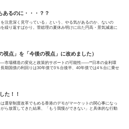
でもあるのに・・・？？
向を注意深く見守っている」という、やる気があるのか、ないの
動を繰り返すばかり。菅総理の夏休み明けに出た円高・景気減速に
月の視点」を「今後の視点」に改めました）
―市場構造の変化と政策的サポートの可能性――**日本の金利環
期国債の利回りは30年債で3％台後半、40年債では4％台に乗せ
した！！
今は選挙制度改革でもめる香港のデモがマーケットの関心事になっ
ながら放置してきた結果、「もう我慢ができない」と具体的な行動