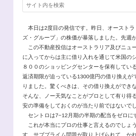
本日は2度目の発信です。昨日、オーストラ
ズ・グループ」の株価が暴落しました。先週から
この不動産投信はオーストラリア及びニュージ
に入ってからは主に借り入れを通じて米国の
８００のショッピングセンターを保有している
返済期限が迫っている1300億円の借り換え
りました。驚くべきは、その借り換えができ
そんな、ノー天気なことがプロとして有り得
安の準備をしておくのが当たり前ではないで
セントロは7−12月期の半期の配当をゼロに
これが本当にプロの仕事と言えるのでしょう
す。サブプライム問題が取り上げられて、か