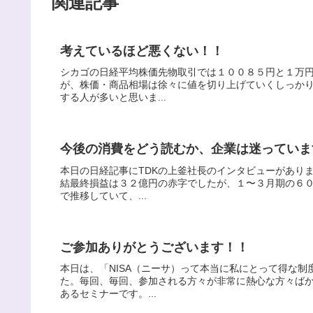
関連記事
考えているほど悪くない！！
シカゴの日経平均株価先物取引では１００８５円と１万
が、株価・商品相場は徐々に値を切り上げていくしっか
する人が多いと思いま...
今後の消費をどう読むか、企業は迷っていま
本日の日経記事にTDKの上釜社長のインタビューがあり
結最終損益は３２億円の赤字でしたが、１〜３月期の６
で推移していて、...
ご参加ありがとうございます！！
本日は、「NISA（ニーサ）って本当に私にとって得な
た。毎回、毎回、参加される方々が非常に熱心な方々ば
あるセミナーです。...