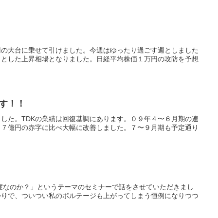
円の大台に乗せて引けました。今週はゆったり過ごす週としました
りとした上昇相場となりました。日経平均株価１万円の攻防を予想
す！！
ました。TDKの業績は回復基調にあります。０９年４〜６月期の連
０７億円の赤字に比べ大幅に改善しました。７〜９月期も予定通り
制度なのか？」というテーマのセミナーで話をさせていただきまし
かりで、ついつい私のボルテージも上がってしまう恒例になりつつ