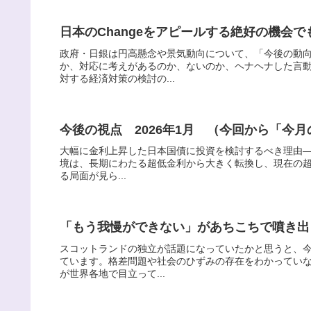
日本のChangeをアピールする絶好の機会
政府・日銀は円高懸念や景気動向について、「今後の動
か、対応に考えがあるのか、ないのか、ヘナヘナした言
対する経済対策の検討の...
今後の視点 2026年1月 （今回から「今
大幅に金利上昇した日本国債に投資を検討するべき理由―
境は、長期にわたる超低金利から大きく転換し、現在の超長
る局面が見ら...
「もう我慢ができない」があちこちで噴き出
スコットランドの独立が話題になっていたかと思うと、
ています。格差問題や社会のひずみの存在をわかってい
が世界各地で目立って...