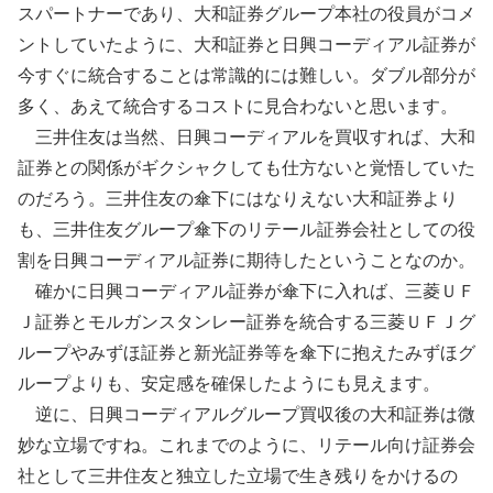
スパートナーであり、大和証券グループ本社の役員がコメ
ントしていたように、大和証券と日興コーディアル証券が
今すぐに統合することは常識的には難しい。ダブル部分が
多く、あえて統合するコストに見合わないと思います。
三井住友は当然、日興コーディアルを買収すれば、大和
証券との関係がギクシャクしても仕方ないと覚悟していた
のだろう。三井住友の傘下にはなりえない大和証券より
も、三井住友グループ傘下のリテール証券会社としての役
割を日興コーディアル証券に期待したということなのか。
確かに日興コーディアル証券が傘下に入れば、三菱ＵＦ
Ｊ証券とモルガンスタンレー証券を統合する三菱ＵＦＪグ
ループやみずほ証券と新光証券等を傘下に抱えたみずほグ
ループよりも、安定感を確保したようにも見えます。
逆に、日興コーディアルグループ買収後の大和証券は微
妙な立場ですね。これまでのように、リテール向け証券会
社として三井住友と独立した立場で生き残りをかけるの