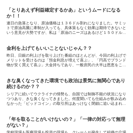
「とりあえず利益確定するかあ」というムードになる
か！！
連日の急落となり、原油価格は１３６ドル割れになりました。サミッ
トで原油高騰に牽制が入っても、具体策もなく効果は期待できないと
いう意見が大勢ですが、私は「原油のニーズはあるけど１５０ドルの
原油ならいらない」という恨みの目を持った消費者を無視し...
金利を上げてもいいことないじゃん？？
昨日、日銀の利上げを取り上げた番組のほとんどが、今回の利上げで
メリットを受けるのは「預金利息が増えて喜ぶ」、「円高でブランド
物が安く買えて喜ぶ」大金持ちであり、一般庶民の大半は恩恵をこう
むることはなく、むしろローンを抱えている人にとって生活...
きな臭くなってきた環境でも政治は景気に無関心であり
続けるのか？？
シリアに続いてウクライナの情勢も、自国では制御不能の状況になり
つつあり、きな臭くなってきました。何度聞いても仕組みが飲み込め
なかった「ビッドコイン」の取引所はあっけなく閉鎖に追い込まれ
て、仕組みが複雑なだけに混乱は長引きそうです。中国のシャ...
「年を取ることがいけないの？」「一律の対応って無理
がない？」
学校現場も医療現場も投資の現場も、クレームが発生して組織の立場