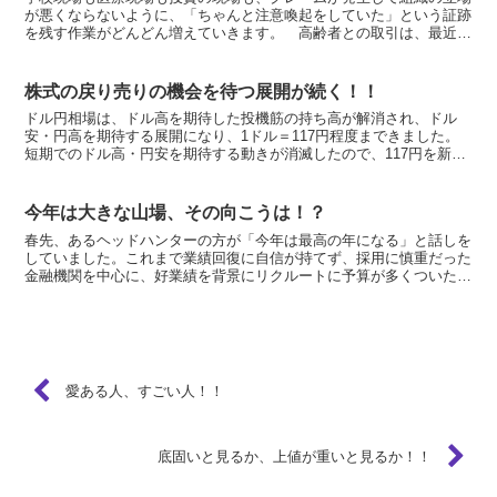
が悪くならないように、「ちゃんと注意喚起をしていた」という証跡
を残す作業がどんどん増えていきます。 高齢者との取引は、最近、
本人からだけではなく親族の方からの訴訟が増えて、「弱者...
株式の戻り売りの機会を待つ展開が続く！！
ドル円相場は、ドル高を期待した投機筋の持ち高が解消され、ドル
安・円高を期待する展開になり、1ドル＝117円程度まできました。
短期でのドル高・円安を期待する動きが消滅したので、117円を新た
な起点として、再び122円への円安・ドル高への動きに...
今年は大きな山場、その向こうは！？
春先、あるヘッドハンターの方が「今年は最高の年になる」と話しを
していました。これまで業績回復に自信が持てず、採用に慎重だった
金融機関を中心に、好業績を背景にリクルートに予算が多くついた。
従って新卒者はもちろん、中途採用が盛り上がる。高収入の...
愛ある人、すごい人！！
底固いと見るか、上値が重いと見るか！！