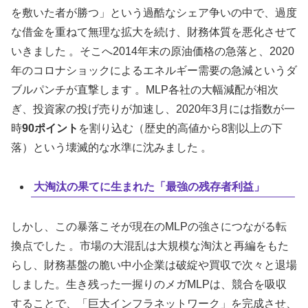
を敷いた者が勝つ」という過酷なシェア争いの中で、過度
な借金を重ねて無理な拡大を続け、財務体質を悪化させて
いきました 。そこへ2014年末の原油価格の急落と、2020
年のコロナショックによるエネルギー需要の急減というダ
ブルパンチが直撃します 。MLP各社の大幅減配が相次
ぎ、投資家の投げ売りが加速し、2020年3月には指数が一
時
90ポイント
を割り込む（歴史的高値から8割以上の下
落）という壊滅的な水準に沈みました 。
大淘汰の果てに生まれた「最強の残存者利益」
しかし、この暴落こそが現在のMLPの強さにつながる転
換点でした 。市場の大混乱は大規模な淘汰と再編をもた
らし、財務基盤の脆い中小企業は破綻や買収で次々と退場
しました。生き残った一握りのメガMLPは、競合を吸収
することで、「巨大インフラネットワーク」を完成させ、