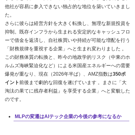
他社が容易に参入できない独占的な地位を築いていきまし
た。
さらに彼らは経営方針を大きく転換し、無理な新規投資を
抑制。既存インフラから生まれる安定的なキャッシュフロ
ーで借金を返済し、自社株買いや持続が可能な増配を行う
「財務規律を重視する企業」へと生まれ変わりました 。
この財務体質の転換と、昨今の地政学的リスク（中東のホ
ルムズ海峡緊迫化など）による米国産エネルギーへの需要
爆発が重なり、現在（2026年半ば）、AMZ指数は
350ポ
イント
前後まで劇的な回復を遂げています 。まさに「大
淘汰の果てに残存者利益』を享受する企業」へと変貌した
のです。
MLPの変遷はAIテック企業の今後の参考になるか