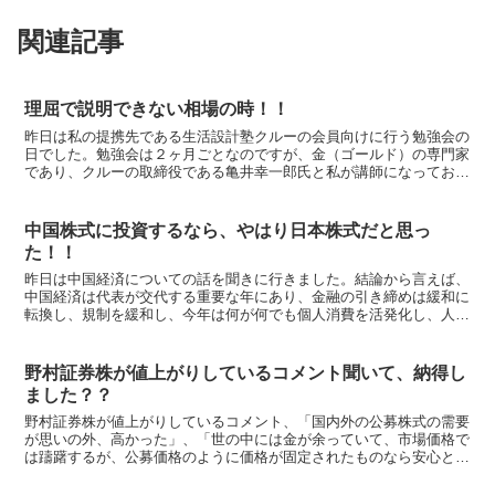
関連記事
理屈で説明できない相場の時！！
昨日は私の提携先である生活設計塾クルーの会員向けに行う勉強会の
日でした。勉強会は２ヶ月ごとなのですが、金（ゴールド）の専門家
であり、クルーの取締役である亀井幸一郎氏と私が講師になってお話
しする機会が２回に１回あり、つまり四半期に一回のペース...
中国株式に投資するなら、やはり日本株式だと思っ
た！！
昨日は中国経済についての話を聞きに行きました。結論から言えば、
中国経済は代表が交代する重要な年にあり、金融の引き締めは緩和に
転換し、規制を緩和し、今年は何が何でも個人消費を活発化し、人民
の信任を得る政策を行う・・・、行わざるを得ない年という...
野村証券株が値上がりしているコメント聞いて、納得し
ました？？
野村証券株が値上がりしているコメント、「国内外の公募株式の需要
が思いの外、高かった」、「世の中には金が余っていて、市場価格で
は躊躇するが、公募価格のように価格が固定されたものなら安心とお
金が向かっている」などなど・・・。本当かあ？？私は、こ...