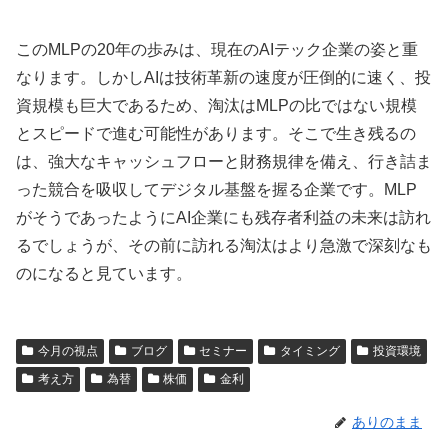
このMLPの20年の歩みは、現在のAIテック企業の姿と重
なります。しかしAIは技術革新の速度が圧倒的に速く、投
資規模も巨大であるため、淘汰はMLPの比ではない規模
とスピードで進む可能性があります。そこで生き残るの
は、強大なキャッシュフローと財務規律を備え、行き詰ま
った競合を吸収してデジタル基盤を握る企業です。MLP
がそうであったようにAI企業にも残存者利益の未来は訪れ
るでしょうが、その前に訪れる淘汰はより急激で深刻なも
のになると見ています。
今月の視点
ブログ
セミナー
タイミング
投資環境
考え方
為替
株価
金利
ありのまま