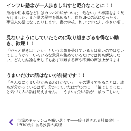
インフレ懸念が一人歩きし出すと厄介なことに！！
沼地や用水路などにはカッパの絵がついた「危ない」の標識をよく見
かけました。また夏の星空を眺めると、自然UFOの話になったり、
宇宙人の話になったりします。夜の学校、怖いですねえ。小さい頃、
肝試しをして肝を冷やした経験があります。カッパや宇宙人...
見ないようにしていたものに取り組まざるを得ない動
き、歓迎！！
「やっと動き出したか」という印象を受けている人は多いのではない
でしょうか？ いろいろな意見を集めているだけでは何も解決しな
い。どんな結論を出しても必ず非難する声や不満の声は上がります。
「原発を止めろ」という人がいれば、「原発排除は現実的では...
うまいだけの話はないが前提です！！
「そんなにうまい話があるわけがない」 その通りであることは、誰
もが分かっているはず、分かっていたはずなのに、「後でしまった」
と気づく人の話は絶えません。 うまいだけの話が、願ってもいなか
った人に向こうからやってくるわけがありません。うまい話...
市場のキャッシュを吸い尽くす――繰り返される社債発行・
IPOの先にある投資の真理