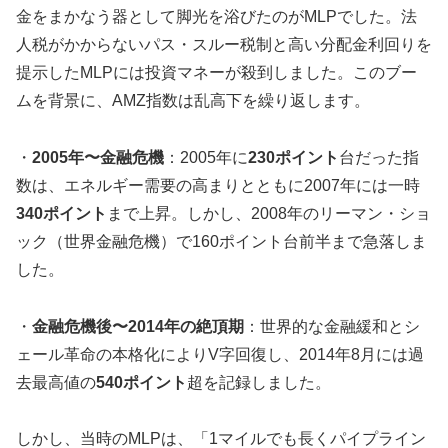
金をまかなう器として脚光を浴びたのがMLPでした。法
人税がかからないパス・スルー税制と高い分配金利回りを
提示したMLPには投資マネーが殺到しました。このブー
ムを背景に、AMZ指数は乱高下を繰り返します。
・
2005年〜金融危機
：2005年に
230ポイント
台だった指
数は、エネルギー需要の高まりとともに2007年には一時
340ポイント
まで上昇。しかし、2008年のリーマン・ショ
ック（世界金融危機）で160ポイント台前半まで急落しま
した。
・
金融危機後〜2014年の絶頂期
：世界的な金融緩和とシ
ェール革命の本格化によりV字回復し、2014年8月には過
去最高値の
540ポイント
超を記録しました。
しかし、当時のMLPは、「1マイルでも長くパイプライン