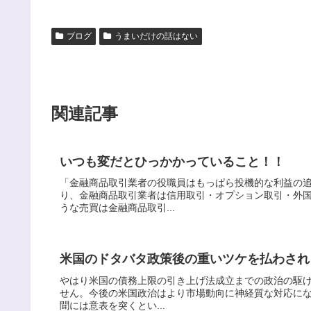
ブログ
うまいだけの話はない
関連記事
いつも変だとひっかかっていること！！
「金融商品取引業者の役職員はもっぱら投機的な利益の
り、金融商品取引業者は信用取引・オプション取引・外
うな売買は金融商品取引...
米国のドタバタ政策後の重いツケを払わされ
やはり米国の債務上限の引き上げ法成立までの政治の駆
せん。今後の米国政治はより市場動向に神経質な対応に
聞には意表を突くとい...