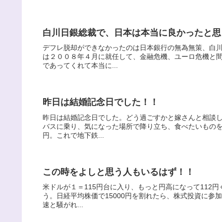
白川日銀総裁で、日本は本当に良かったと思
デフレ脱却ができなかったのは日本銀行の無為無策、白
は２００８年４月に就任して、金融危機、ユーロ危機と
であってくれて本当に...
昨日は結婚記念日でした！！
昨日は結婚記念日でした。どう過ごすかと嫁さんと相談
バスに乗り、気になった場所で降り立ち、食べたいものを
円。これで地下鉄...
この時をよしと思う人もいるはず！！
米ドルが１＝115円台に入り、もっと円高になって112
う。日経平均株価で15000円を割れたら、株式投資に
速と騒がれ...