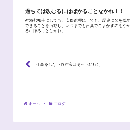
過ちては改むるにはばかることなかれ！！
舛添都知事にしても、安倍総理にしても、歴史に名を残
できることを行動し、いつまでも言葉でごまかすのをや
るに憚ることなかれ」...
仕事をしない政治家はあっちに行け！！
ホーム
ブログ