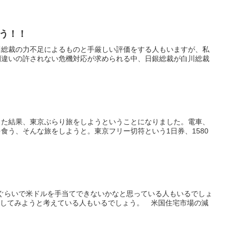
う！！
川総裁の力不足によるものと手厳しい評価をする人もいますが、私
間違いの許されない危機対応が求められる中、日銀総裁が白川総裁
した結果、東京ぶらり旅をしようということになりました。電車、
食う、そんな旅をしようと。東京フリー切符という1日券、1580
円ぐらいで米ドルを手当てできないかなと思っている人もいるでしょ
参加してみようと考えている人もいるでしょう。 米国住宅市場の減