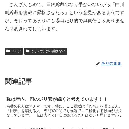
さんざんもめて、日銀総裁のなり手がいないから「白川
副総裁を総裁に昇格させたら」という意見があるようです
が、それってあまりにも場当たり的で無責任じゃありませ
ん？あきれてしまいます。
ブログ
うまいだけの話はない
ありのまま
関連記事
私は年内、円のジリ安が続くと考えています！！
為替の見方はマチマチです。特に、ここ最近は「円高」を唱える人、
「円安」を唱える人、専門家の間でも極端で、二極化する傾向が強く
なっています。 私は大きく円安に振れることはないと思いますが、
ジリジリと下値を切り上げて円安が進み、年内は「円高が底...