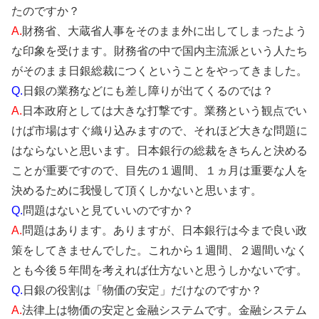
たのですか？
A.
財務省、大蔵省人事をそのまま外に出してしまったよう
な印象を受けます。財務省の中で国内主流派という人たち
がそのまま日銀総裁につくということをやってきました。
Q.
日銀の業務などにも差し障りが出てくるのでは？
A.
日本政府としては大きな打撃です。業務という観点でい
けば市場はすぐ織り込みますので、それほど大きな問題に
はならないと思います。日本銀行の総裁をきちんと決める
ことが重要ですので、目先の１週間、１ヵ月は重要な人を
決めるために我慢して頂くしかないと思います。
Q.
問題はないと見ていいのですか？
A.
問題はあります。ありますが、日本銀行は今まで良い政
策をしてきませんでした。これから１週間、２週間いなく
とも今後５年間を考えれば仕方ないと思うしかないです。
Q.
日銀の役割は「物価の安定」だけなのですか？
A.
法律上は物価の安定と金融システムです。金融システム