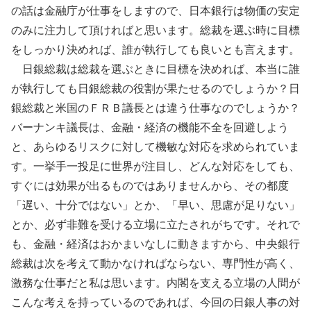
の話は金融庁が仕事をしますので、日本銀行は物価の安定
のみに注力して頂ければと思います。総裁を選ぶ時に目標
をしっかり決めれば、誰が執行しても良いとも言えます。
日銀総裁は総裁を選ぶときに目標を決めれば、本当に誰
が執行しても日銀総裁の役割が果たせるのでしょうか？日
銀総裁と米国のＦＲＢ議長とは違う仕事なのでしょうか？
バーナンキ議長は、金融・経済の機能不全を回避しよう
と、あらゆるリスクに対して機敏な対応を求められていま
す。一挙手一投足に世界が注目し、どんな対応をしても、
すぐには効果が出るものではありませんから、その都度
「遅い、十分ではない」とか、「早い、思慮が足りない」
とか、必ず非難を受ける立場に立たされがちです。それで
も、金融・経済はおかまいなしに動きますから、中央銀行
総裁は次を考えて動かなければならない、専門性が高く、
激務な仕事だと私は思います。内閣を支える立場の人間が
こんな考えを持っているのであれば、今回の日銀人事の対