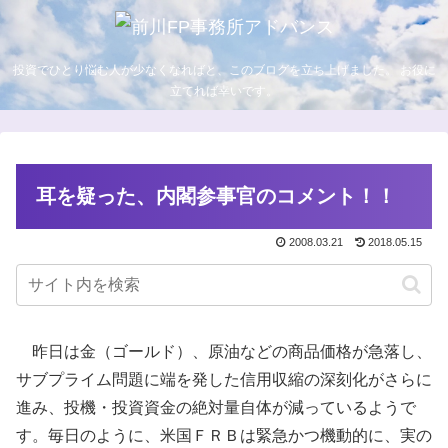
投資でひとり悩む人が少なくなればと、このブログを立ち上げました。 お役に
立てれば幸いです。
耳を疑った、内閣参事官のコメント！！
2008.03.21
2018.05.15
昨日は金（ゴールド）、原油などの商品価格が急落し、
サブプライム問題に端を発した信用収縮の深刻化がさらに
進み、投機・投資資金の絶対量自体が減っているようで
す。毎日のように、米国ＦＲＢは緊急かつ機動的に、実の