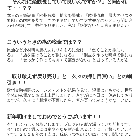
「そんなに楽観視していて良いんですか？」と聞かれ
て・・？？
本日の日経記事「欧州危機 拡大を警戒」「欧州債務、最大のリスク
要因」の内容を見て、このままにしていて大丈夫なのかという問い合
わせが続けて、数件ありました。私は「絶対ないとは言えませんが、
可能性があるという話ですから、慌てて今すぐ何かしなけれ...
こういうときの為の税金では？？
原油など原材料高騰のあおりをもろに受け、「働くことが損にな
る」、「店を開けることが損になる」、「製品を作った時点で損にな
る」、「せっかく作っても高くて需要がない」と困っている人があふ
れ、他人事でいられる人の方が少なくなってきました。今後も毎...
「取り敢えず戻り売り」と「久々の押し目買い」との綱
引き！！
欧州金融機関のストレステストの結果を見て、評価はともかく、世界
全体の株価が５％以上上昇しました。さすがに本日は一休みしており
ますが、久々に「相場が下落したら、何か買ってみようかな」という
押し目期待が出ている感じです。 「相場は織り込み済み」...
新年明けましておめでとうございます！！
本年もよろしくお願いします。ブログの更新が滞っていた前川です。
今年はせめて週末には定期的な更新が出来るように、と誓ったところ
です。２０１８年の干支は、戊戌（つちのえいぬ）です。聞いたとこ
ろによると、つちのえは「茂る」が語源で、草木が繁盛して...