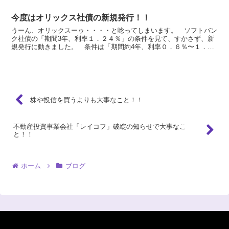
今度はオリックス社債の新規発行！！
うーん、オリックスーゥ・・・・と唸ってしまいます。 ソフトバン
ク社債の「期間3年、利率１．２４％」の条件を見て、すかさず、新
規発行に動きました。 条件は「期間約4年、利率０．６％〜１．
６％」で投資家向けに需要予測に入りました。オリックスの期...
株や投信を買うよりも大事なこと！！
不動産投資事業会社「レイコフ」破綻の知らせで大事なこ
と！！
ホーム
ブログ