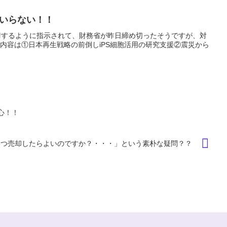
いらない！！
請するように指示されて、財務省が昨日締め切ったそうですが、対
た内容は①日本再生戦略の前倒しiPS細胞活用の研究支援②震災から
心！！
いつ売却したらよいのですか？・・・」という素朴な疑問？？