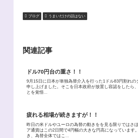
ブログ
うまいだけの話はない
関連記事
ドル70円台の重さ！！
9月15日に日本が単独為替介入を行った1ドル83円割れ
申し上げました。そこを日本政府が放置し容認をしたら、8
とを覚悟...
疲れる相場が続きますが！！
昨日の米ドルやユーロの為替の動きをを見る限りではさほ
ア通貨はこの2日間で4円幅の大きな円高になっています
き、為替全体ではこ...