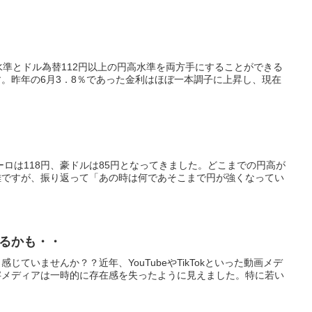
水準とドル為替112円以上の円高水準を両方手にすることができる
。昨年の6月3．8％であった金利はほぼ一本調子に上昇し、現在
ーロは118円、豪ドルは85円となってきました。どこまでの円高が
難ですが、振り返って「あの時は何であそこまで円が強くなってい
するかも・・
じていませんか？？近年、YouTubeやTikTokといった動画メデ
字メディアは一時的に存在感を失ったように見えました。特に若い