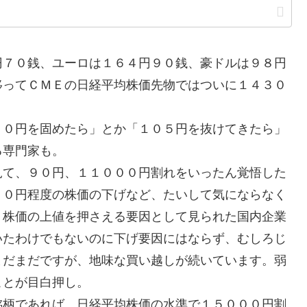
７０銭、ユーロは１６４円９０銭、豪ドルは９８円
移ってＣＭＥの日経平均株価先物ではついに１４３０
０円を固めたら」とか「１０５円を抜けてきたら」
る専門家も。
て、９０円、１１０００円割れをいったん覚悟した
００円程度の株価の下げなど、たいして気にならなく
、株価の上値を押さえる要因として見られた国内企業
いたわけでもないのに下げ要因にはならず、むしろじ
まだまだですが、地味な買い越しが続いています。弱
ことが目白押し。
柄であれば、日経平均株価の水準で１５０００円割