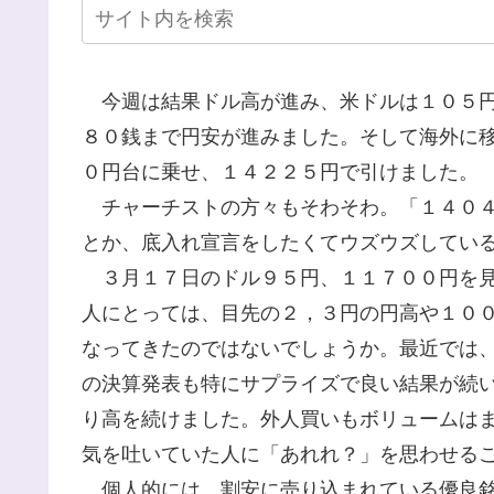
今週は結果ドル高が進み、米ドルは１０５円
８０銭まで円安が進みました。そして海外に
０円台に乗せ、１４２２５円で引けました。
チャーチストの方々もそわそわ。「１４０４
とか、底入れ宣言をしたくてウズウズしてい
３月１７日のドル９５円、１１７００円を見
人にとっては、目先の２，３円の円高や１０
なってきたのではないでしょうか。最近では
の決算発表も特にサプライズで良い結果が続
り高を続けました。外人買いもボリュームは
気を吐いていた人に「あれれ？」を思わせる
個人的には、割安に売り込まれている優良銘