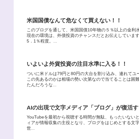
米国国債なんて危なくて買えない！！
このブログを通して、米国国債10年物の５％以上の金利
現在の環境は、外債投資のチャンスだとお伝えしています
5．1％程度。...
いよいよ外貨投資の注目水準に入る！！
ついに米ドルは79円と80円の大台を割り込み、連れてユ
この先あるのかは相場の勢い次第なので当てることは困
たんだろうな...
AIの出現で文字メディア「ブログ」が復活
YouTubeを最初から視聴する時間が無駄、もったいないと感
ィアが情報収集の主役となり、ブログをはじめとする文
世...