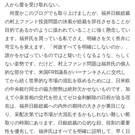
人から愛を受け取れない。
何度かこのブログでも取り上げましたが、福井日銀総裁
の村上ファンド投資問題の決着が総裁を辞任させることが
目的であるかのように扱われていることに強く懸念してい
ます。福井氏を買っている私でさえ、明確さを欠く答弁に
苛立ちを覚えます。「何故すべてを明確にしないのか」、
誰かをかばっているのではと疑いたくなるような、らしく
ない姿勢です。だけど、村上ファンド問題は福井氏の個人
的な部分です。米国FRB議長がバーナンキさんに交代し
てから続く世界的な市場の混乱を収めるためには、日米欧
の中央銀行同士の協力態勢は絶対欠かせないものです。加
えて小泉首相の交代を控えてゼロ金利解除の日程が迫る現
在は、福井日銀総裁への内外の期待の大きさが裏目にな
り、采配次第では市場が大混乱するかもしれない難しい舵
取りの時期にあります。日銀総裁の公的な顔、役割の重要
性を優先して、福井氏はすべてを明確に説明して、早く日