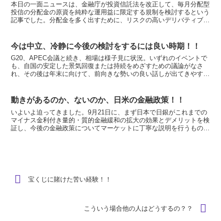
本日の一面ニュースは、金融庁が投資信託法を改正して、毎月分配型
投信の分配金の原資を純粋な運用益に限定する規制を検討するという
記事でした。分配金を多く出すために、リスクの高いデリバティブの
手法を利用したものが多いことも問題視しています。 毎月...
今は中立、冷静に今後の検討をするには良い時期！！
G20、APEC会議と続き、相場は様子見に状況。いずれのイベントで
も、自国の安定した景気回復または持続をめざすための議論がなさ
れ、その後は年末に向けて、前向きな勢いの良い話しが出てきやすい
状況が続くと想定しています。クリスマス、年末の個人消...
動きがあるのか、ないのか、日米の金融政策！！
いよいよ迫ってきました。9月21日に、まず日本で日銀がこれまでの
マイナス金利付き量的・質的金融緩和の拡大の効果とデメリットを検
証し、今後の金融政策についてマーケットに丁寧な説明を行うものと
期待され、その後、米国でＦＯＭＣ（米連邦公開市場委員...
宝くじに賭けた苦い経験！！
こういう場合他の人はどうするの？？