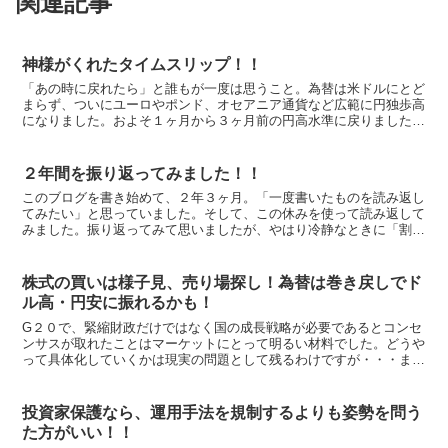
関連記事
神様がくれたタイムスリップ！！
「あの時に戻れたら」と誰もが一度は思うこと。為替は米ドルにとど
まらず、ついにユーロやポンド、オセアニア通貨など広範に円独歩高
になりました。およそ１ヶ月から３ヶ月前の円高水準に戻りました。
日経平均株価も約３ヶ月前の株価水準。 この間円安に喜ん...
２年間を振り返ってみました！！
このブログを書き始めて、２年３ヶ月。「一度書いたものを読み返し
てみたい」と思っていました。そして、この休みを使って読み返して
みました。振り返ってみて思いましたが、やはり冷静なときに「割高
だ」とか「割安だ」とか、感じ取ったものは、大きく外して...
株式の買いは様子見、売り場探し！為替は巻き戻しでド
ル高・円安に振れるかも！
G２０で、緊縮財政だけではなく国の成長戦略が必要であるとコンセ
ンサスが取れたことはマーケットにとって明るい材料でした。どうや
って具体化していくかは現実の問題として残るわけですが・・・また
ウクライナの深刻な危機から少し進展したことも不安心理を...
投資家保護なら、運用手法を規制するよりも姿勢を問う
た方がいい！！