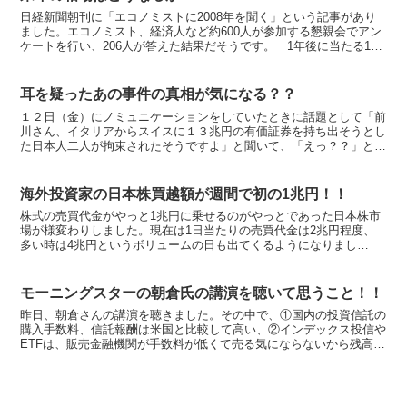
日経新聞朝刊に「エコノミストに2008年を聞く」という記事があり
ました。エコノミスト、経済人など約600人が参加する懇親会でアン
ケートを行い、206人が答えた結果だそうです。 1年後に当たる11
月末の円相場については、「1ドル＝105円以上...
耳を疑ったあの事件の真相が気になる？？
１２日（金）にノミュニケーションをしていたときに話題として「前
川さん、イタリアからスイスに１３兆円の有価証券を持ち出そうとし
た日本人二人が拘束されたそうですよ」と聞いて、「えっ？？」と話
をしている内容の意味がわからないぐらい驚きました。 「...
海外投資家の日本株買越額が週間で初の1兆円！！
株式の売買代金がやっと1兆円に乗せるのがやっとであった日本株市
場が様変わりしました。現在は1日当たりの売買代金は2兆円程度、
多い時は4兆円というボリュームの日も出てくるようになりまし
た。 昨年の秋。まだアベノミクスの兆しもなく、海外投資家が...
モーニングスターの朝倉氏の講演を聴いて思うこと！！
昨日、朝倉さんの講演を聴きました。その中で、①国内の投資信託の
購入手数料、信託報酬は米国と比較して高い、②インデックス投信や
ETFは、販売金融機関が手数料が低くて売る気にならないから残高が
増えず、残高が増えないから流動性を欠き魅力的でない金...